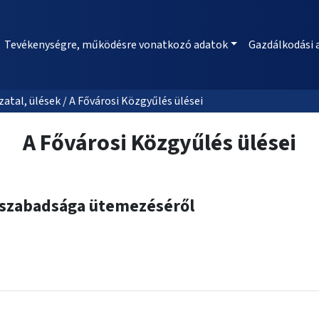
Tevékenységre, működésre vonatkozó adatok
Gazdálkodási 
al, ülések / A Fővárosi Közgyűlés ülései
A Fővárosi Közgyűlés ülései
i szabadsága ütemezéséről