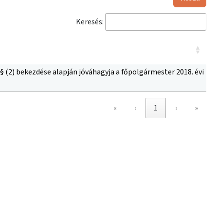
Keresés:
. § (2) bekezdése alapján jóváhagyja a főpolgármester 2018. évi
«
‹
1
›
»