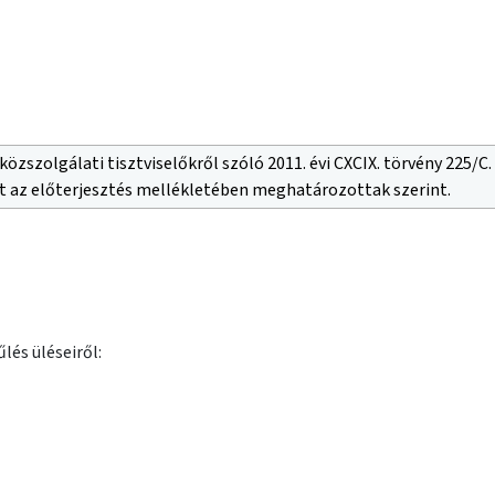
közszolgálati tisztviselőkről szóló 2011. évi CXCIX. törvény 225/C
 az előterjesztés mellékletében meghatározottak szerint.
lés üléseiről: