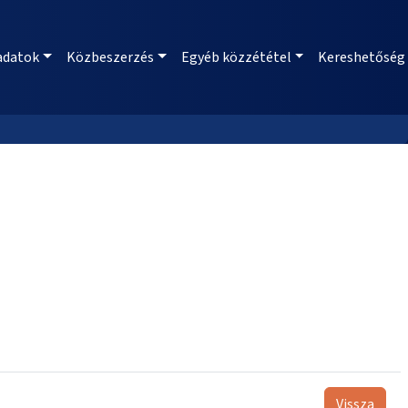
adatok
Közbeszerzés
Egyéb közzététel
Kereshetőség
Vissza