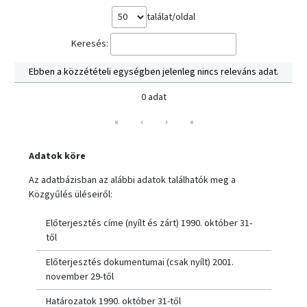
találat/oldal
Keresés:
Ebben a közzétételi egységben jelenleg nincs releváns adat.
0 adat
«
‹
›
»
Adatok köre
Az adatbázisban az alábbi adatok találhatók meg a
Közgyűlés üléseiről:
Előterjesztés címe (nyílt és zárt) 1990. október 31-
től
Előterjesztés dokumentumai (csak nyílt) 2001.
november 29-től
Határozatok 1990. október 31-től