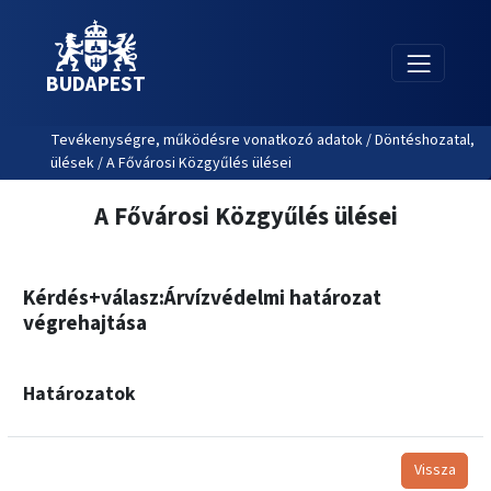
BUDAPEST
Tevékenységre, működésre vonatkozó adatok / Döntéshozatal,
ülések / A Fővárosi Közgyűlés ülései
A Fővárosi Közgyűlés ülései
Kérdés+válasz:Árvízvédelmi határozat
végrehajtása
Határozatok
Vissza