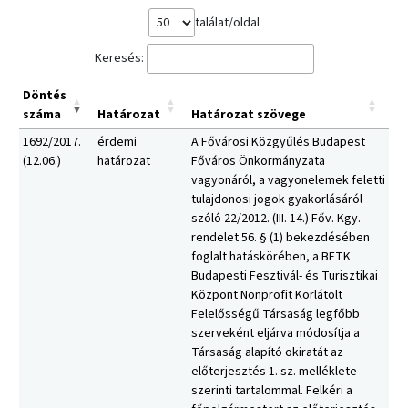
találat/oldal
Keresés:
Döntés
száma
Határozat
Határozat szövege
1692/2017.
érdemi
A Fővárosi Közgyűlés Budapest
(12.06.)
határozat
Főváros Önkormányzata
vagyonáról, a vagyonelemek feletti
tulajdonosi jogok gyakorlásáról
szóló 22/2012. (III. 14.) Főv. Kgy.
rendelet 56. § (1) bekezdésében
foglalt hatáskörében, a BFTK
Budapesti Fesztivál- és Turisztikai
Központ Nonprofit Korlátolt
Felelősségű Társaság legfőbb
szerveként eljárva módosítja a
Társaság alapító okiratát az
előterjesztés 1. sz. melléklete
szerinti tartalommal. Felkéri a