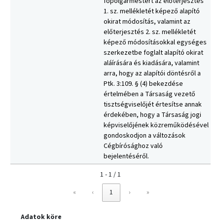
főpolgármestert az előterjesztés
1. sz. mellékletét képező alapító
okirat módosítás, valamint az
előterjesztés 2. sz. mellékletét
képező módosításokkal egységes
szerkezetbe foglalt alapító okirat
aláírására és kiadására, valamint
arra, hogy az alapítói döntésről a
Ptk. 3:109. § (4) bekezdése
értelmében a Társaság vezető
tisztségviselőjét értesítse annak
érdekében, hogy a Társaság jogi
képviselőjének közreműködésével
gondoskodjon a változások
Cégbírósághoz való
bejelentéséről.
1 - 1 / 1
«
‹
1
›
»
Adatok köre