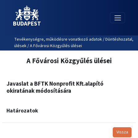
BUDAPEST
Tevékenységre, működésre vonatkozó adatok / Döntéshozatal,
ülések / A Fővárosi Közgyűlés ülései
A Fővárosi Közgyűlés ülései
Javaslat a BFTK Nonprofit Kft.alapító
okiratának módosítására
Határozatok
Vissza