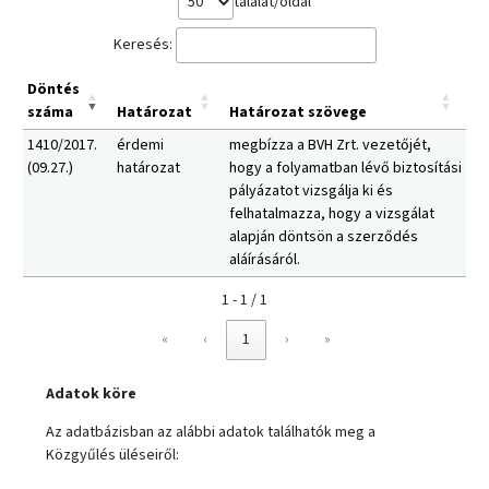
találat/oldal
Keresés:
Döntés
száma
Határozat
Határozat szövege
1410/2017.
érdemi
megbízza a BVH Zrt. vezetőjét,
(09.27.)
határozat
hogy a folyamatban lévő biztosítási
pályázatot vizsgálja ki és
felhatalmazza, hogy a vizsgálat
alapján döntsön a szerződés
aláírásáról.
1 - 1 / 1
«
‹
1
›
»
Adatok köre
Az adatbázisban az alábbi adatok találhatók meg a
Közgyűlés üléseiről: