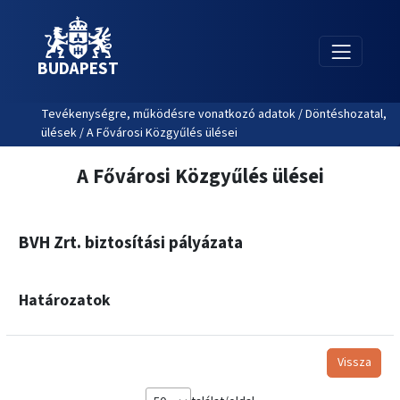
BUDAPEST
Tevékenységre, működésre vonatkozó adatok / Döntéshozatal,
ülések / A Fővárosi Közgyűlés ülései
A Fővárosi Közgyűlés ülései
BVH Zrt. biztosítási pályázata
Határozatok
Vissza