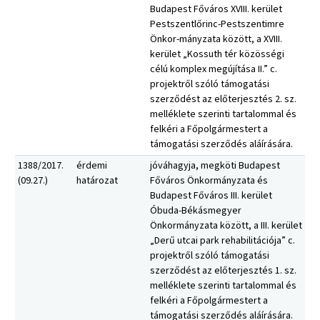
Budapest Főváros XVIII. kerület
Pestszentlőrinc-Pestszentimre
Önkor-mányzata között, a XVIII.
kerület „Kossuth tér közösségi
célú komplex megújítása II.” c.
projektről szóló támogatási
szerződést az előterjesztés 2. sz.
melléklete szerinti tartalommal és
felkéri a Főpolgármestert a
támogatási szerződés aláírására.
1388/2017.
érdemi
jóváhagyja, megköti Budapest
(09.27.)
határozat
Főváros Önkormányzata és
Budapest Főváros III. kerület
Óbuda-Békásmegyer
Önkormányzata között, a III. kerület
„Derű utcai park rehabilitációja” c.
projektről szóló támogatási
szerződést az előterjesztés 1. sz.
melléklete szerinti tartalommal és
felkéri a Főpolgármestert a
támogatási szerződés aláírására.