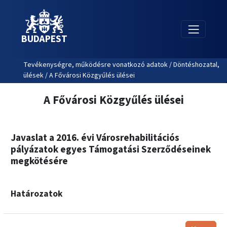
BUDAPEST
Tevékenységre, működésre vonatkozó adatok / Döntéshozatal,
ülések / A Fővárosi Közgyűlés ülései
A Fővárosi Közgyűlés ülései
Javaslat a 2016. évi Városrehabilitációs
pályázatok egyes Támogatási Szerződéseinek
megkötésére
Határozatok