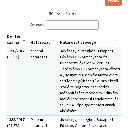
Vissza
találat/oldal
Keresés:
Döntés
száma
Határozat
Határozat szövege
1390/2017.
érdemi
Jóváhagyja, megköti Budapest
(09.27.)
határozat
Főváros Önkormányzata és
Budapest Főváros VI. kerület
Terézváros Önkormányzata között
a „Nyugati tér, a Skála Metró előtti
terület megújítása II.” c. projektről
szóló támogatási szerződés
módosítását a módosító indítvány
melléklete szerinti tartalommal és
felkéri a Főpolgármestert annak
aláírására.
1389/2017.
érdemi
Jóváhagyja, megköti Budapest
(09.27.)
határozat
Főváros Önkormányzata és