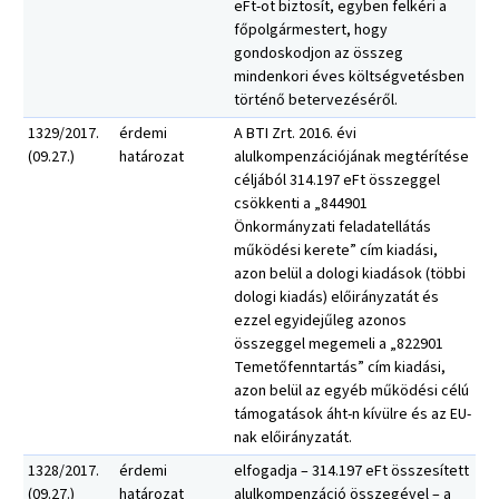
eFt-ot biztosít, egyben felkéri a
főpolgármestert, hogy
gondoskodjon az összeg
mindenkori éves költségvetésben
történő betervezéséről.
1329/2017.
érdemi
A BTI Zrt. 2016. évi
(09.27.)
határozat
alulkompenzációjának megtérítése
céljából 314.197 eFt összeggel
csökkenti a „844901
Önkormányzati feladatellátás
működési kerete” cím kiadási,
azon belül a dologi kiadások (többi
dologi kiadás) előirányzatát és
ezzel egyidejűleg azonos
összeggel megemeli a „822901
Temetőfenntartás” cím kiadási,
azon belül az egyéb működési célú
támogatások áht-n kívülre és az EU-
nak előirányzatát.
1328/2017.
érdemi
elfogadja – 314.197 eFt összesített
(09.27.)
határozat
alulkompenzáció összegével – a