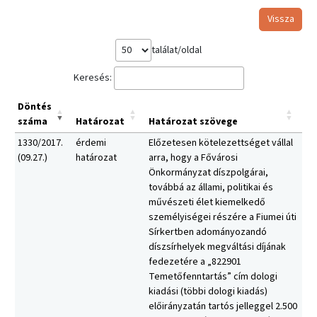
Vissza
találat/oldal
Keresés:
Döntés
száma
Határozat
Határozat szövege
1330/2017.
érdemi
Előzetesen kötelezettséget vállal
(09.27.)
határozat
arra, hogy a Fővárosi
Önkormányzat díszpolgárai,
továbbá az állami, politikai és
művészeti élet kiemelkedő
személyiségei részére a Fiumei úti
Sírkertben adományozandó
díszsírhelyek megváltási díjának
fedezetére a „822901
Temetőfenntartás” cím dologi
kiadási (többi dologi kiadás)
előirányzatán tartós jelleggel 2.500