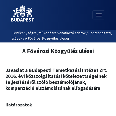
BUDAPEST
Tevékenységre, működésre vonatkozó adatok / Döntéshozatal,
ülések / A Fővárosi Közgyűlés ülései
A Fővárosi Közgyűlés ülései
Javaslat a Budapesti Temetkezési Intézet Zrt.
2016. évi közszolgáltatási kötelezettségeinek
teljesítéséről szóló beszámolójának,
kompenzáció elszámolásának elfogadására
Határozatok