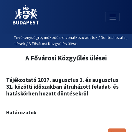
BUDAPEST
Tevékenységre, működésre vonatkozó adatok / Döntéshozatal,
ülések / A Fővárosi Közgyűlés ülései
A Fővárosi Közgyűlés ülései
Tájékoztató 2017. augusztus 1. és augusztus
31. közötti időszakban átruházott feladat- és
hatáskörben hozott döntésekről
Határozatok