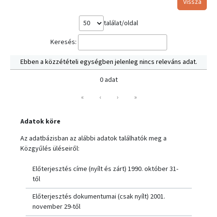
Vissza
találat/oldal
Keresés:
Ebben a közzétételi egységben jelenleg nincs releváns adat.
0 adat
«
‹
›
»
Adatok köre
Az adatbázisban az alábbi adatok találhatók meg a
Közgyűlés üléseiről:
Előterjesztés címe (nyílt és zárt) 1990. október 31-
től
Előterjesztés dokumentumai (csak nyílt) 2001.
november 29-től