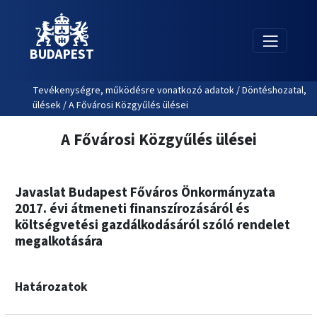
BUDAPEST
Tevékenységre, működésre vonatkozó adatok / Döntéshozatal,
ülések / A Fővárosi Közgyűlés ülései
A Fővárosi Közgyűlés ülései
Javaslat Budapest Főváros Önkormányzata
2017. évi átmeneti finanszírozásáról és
költségvetési gazdálkodásáról szóló rendelet
megalkotására
Határozatok