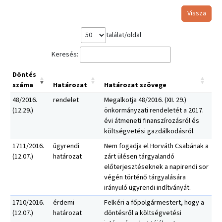
Vissza
találat/oldal
Keresés:
Döntés
száma
Határozat
Határozat szövege
48/2016.
rendelet
Megalkotja 48/2016. (XII. 29.)
(12.29.)
önkormányzati rendeletét a 2017.
évi átmeneti finanszírozásról és
költségvetési gazdálkodásról.
1711/2016.
ügyrendi
Nem fogadja el Horváth Csabának a
(12.07.)
határozat
zárt ülésen tárgyalandó
előterjesztéseknek a napirendi sor
végén történő tárgyalására
irányuló ügyrendi indítványát.
1710/2016.
érdemi
Felkéri a főpolgármestert, hogy a
(12.07.)
határozat
döntésről a költségvetési