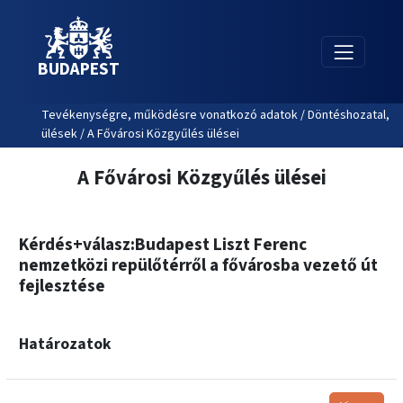
BUDAPEST
Tevékenységre, működésre vonatkozó adatok / Döntéshozatal,
ülések / A Fővárosi Közgyűlés ülései
A Fővárosi Közgyűlés ülései
Kérdés+válasz:Budapest Liszt Ferenc
nemzetközi repülőtérről a fővárosba vezető út
fejlesztése
Határozatok