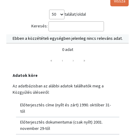
Vissza
találat/oldal
Keresés:
Ebben a közzétételi egységben jelenleg nincs releváns adat.
0 adat
«
‹
›
»
Adatok köre
Az adatbázisban az alábbi adatok találhatók meg a
Közgyűlés üléseiről:
Előterjesztés címe (nyílt és zárt) 1990. október 31-
től
Előterjesztés dokumentumai (csak nyílt) 2001.
november 29-től