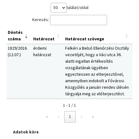
találat/oldal
Keresés:
Döntés
száma
Határozat
Határozat szövege
1829/2016.
érdemi
Felkéri a Belső Ellenőrzési Osztály
(12.07.)
határozat
vezetőjét, hogy a Váci utca 36.
alatti ingatlan értékesítés
vizsgálatának ügyében
egyeztessen az elterjesztővel,
amennyiben indokolt a Fővárosi
Közgyűlés a januári rendes ülésén
tárgyalja meg az előterjesztést.
1 - 1 / 1
«
‹
1
›
»
Adatok köre