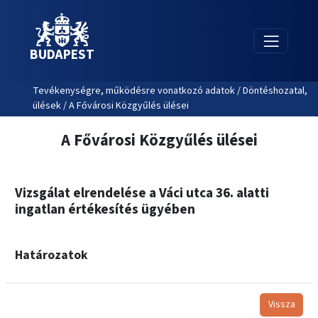
BUDAPEST
Tevékenységre, működésre vonatkozó adatok / Döntéshozatal,
ülések / A Fővárosi Közgyűlés ülései
A Fővárosi Közgyűlés ülései
Vizsgálat elrendelése a Váci utca 36. alatti
ingatlan értékesítés ügyében
Határozatok
Vissza