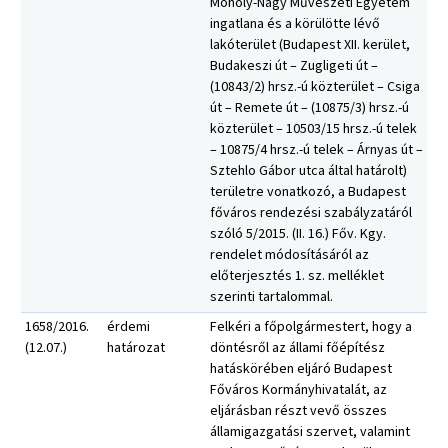
Moholy-Nagy Művészeti Egyetem
ingatlana és a körülötte lévő
lakóterület (Budapest XII. kerület,
Budakeszi út – Zugligeti út –
(10843/2) hrsz.-ú közterület – Csiga
út – Remete út – (10875/3) hrsz.-ú
közterület – 10503/15 hrsz.-ú telek
– 10875/4 hrsz.-ú telek – Árnyas út –
Sztehlo Gábor utca által határolt)
területre vonatkozó, a Budapest
főváros rendezési szabályzatáról
szóló 5/2015. (II. 16.) Főv. Kgy.
rendelet módosításáról az
előterjesztés 1. sz. melléklet
szerinti tartalommal.
1658/2016.
érdemi
Felkéri a főpolgármestert, hogy a
(12.07.)
határozat
döntésről az állami főépítész
hatáskörében eljáró Budapest
Főváros Kormányhivatalát, az
eljárásban részt vevő összes
államigazgatási szervet, valamint