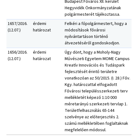
Budapest Főváros XII. kerület
Hegyvidék Önkormányzatának
polgármesterét tájékoztassa.
1657/2016.
érdemi
Felkéri a főpolgármestert, hogy a
(12.07.)
határozat
módosítások fővárosi
nyilvántartáson történő
átvezetéséről gondoskodjon.
1656/2016.
érdemi
Úgy dönt, hogy a Moholy-Nagy
(12.07.)
határozat
Művészeti Egyetem MOME Campus
Kreatív Innovációs és Tudáspark
fejlesztését érintő területre
vonatkozóan az 50/2015. (I. 28.) Főv.
Kgy. határozattal elfogadott
Fővárosi településszerkezeti terv
mellékletét képező 1:10 000
méretarányú szerkezeti tervlap 1.
Területfelhasználás 65-144
szelvénye az előterjesztés 2.
számú mellékletében foglaltaknak
megfelelően módosul.