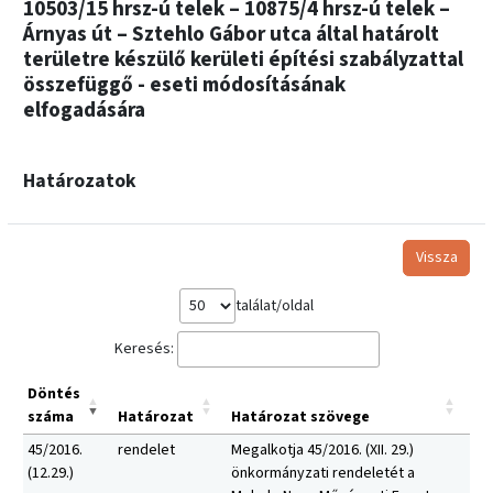
10503/15 hrsz-ú telek – 10875/4 hrsz-ú telek –
Árnyas út – Sztehlo Gábor utca által határolt
területre készülő kerületi építési szabályzattal
összefüggő - eseti módosításának
elfogadására
Határozatok
Vissza
találat/oldal
Keresés:
Döntés
száma
Határozat
Határozat szövege
45/2016.
rendelet
Megalkotja 45/2016. (XII. 29.)
(12.29.)
önkormányzati rendeletét a