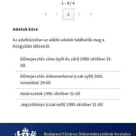
1 - 4 / 4
«
‹
1
›
»
Adatok köre
Az adatbázisban az alábbi adatok találhatók meg a
Közgyűlés üléseiről:
Előterjesztés címe (nyílt és zárt) 1990. október 31-
től
Előterjesztés dokumentumai (csak nyílt) 2001.
november 29-től
Határozatok 1990. október 31-től
Jegyzőkönyv (csak nyílt) 1990. október 31-től
Budapest Főváros Önkormányzatának hivatalos