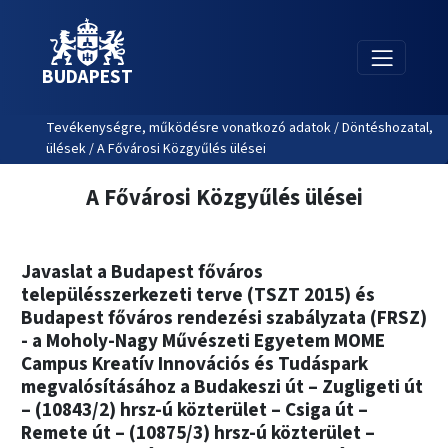
BUDAPEST
Tevékenységre, működésre vonatkozó adatok / Döntéshozatal,
ülések / A Fővárosi Közgyűlés ülései
A Fővárosi Közgyűlés ülései
Javaslat a Budapest főváros
településszerkezeti terve (TSZT 2015) és
Budapest főváros rendezési szabályzata (FRSZ)
- a Moholy-Nagy Művészeti Egyetem MOME
Campus Kreatív Innovációs és Tudáspark
megvalósításához a Budakeszi út – Zugligeti út
– (10843/2) hrsz-ú közterület – Csiga út –
Remete út – (10875/3) hrsz-ú közterület –