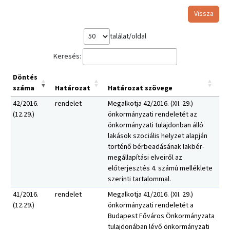
Vissza
találat/oldal
Keresés:
Döntés
száma
Határozat
Határozat szövege
42/2016.
rendelet
Megalkotja 42/2016. (XII. 29.)
(12.29.)
önkormányzati rendeletét az
önkormányzati tulajdonban álló
lakások szociális helyzet alapján
történő bérbeadásának lakbér-
megállapítási elveiről az
előterjesztés 4. számú melléklete
szerinti tartalommal.
41/2016.
rendelet
Megalkotja 41/2016. (XII. 29.)
(12.29.)
önkormányzati rendeletét a
Budapest Főváros Önkormányzata
tulajdonában lévő önkormányzati