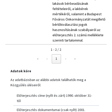
lakások bérbeadásának
feltételeiről, a lakbérek
mértékéről, valamint a Budapest
Főváros Önkormányzatát megillető
bérlőkiválasztási jogok
hasznosításának szabályairól az
előterjesztés 2. számú melléklete
szerinti tartalommal.
1 - 2 / 2
«
‹
1
›
»
Adatok köre
Az adatbázisban az alábbi adatok találhatók meg a
Közgyűlés üléseiről:
Előterjesztés címe (nyílt és zárt) 1990. október 31-
től
Előterjesztés dokumentumai (csak nyílt) 2001.