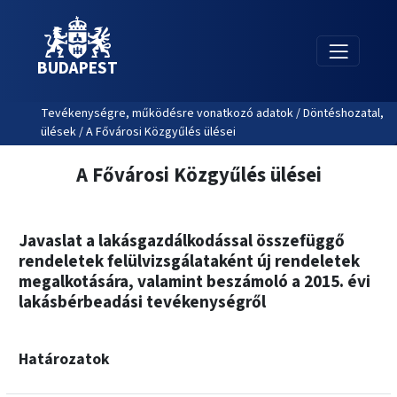
BUDAPEST
Tevékenységre, működésre vonatkozó adatok / Döntéshozatal,
ülések / A Fővárosi Közgyűlés ülései
A Fővárosi Közgyűlés ülései
Javaslat a lakásgazdálkodással összefüggő
rendeletek felülvizsgálataként új rendeletek
megalkotására, valamint beszámoló a 2015. évi
lakásbérbeadási tevékenységről
Határozatok