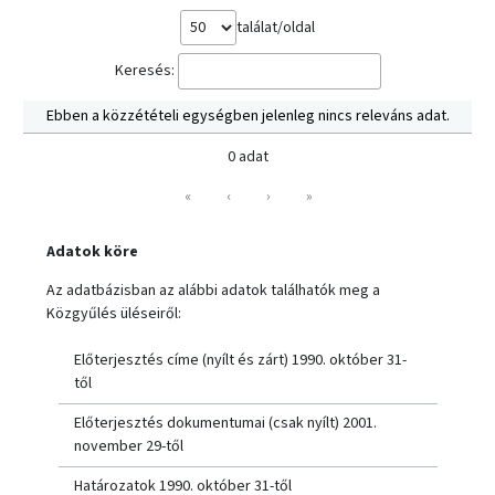
találat/oldal
Keresés:
Ebben a közzétételi egységben jelenleg nincs releváns adat.
0 adat
«
‹
›
»
Adatok köre
Az adatbázisban az alábbi adatok találhatók meg a
Közgyűlés üléseiről:
Előterjesztés címe (nyílt és zárt) 1990. október 31-
től
Előterjesztés dokumentumai (csak nyílt) 2001.
november 29-től
Határozatok 1990. október 31-től