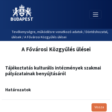
BUDAPEST
Tevékenységre, működésre vonatkozó adatok / Döntéshozatal,
ülések / A Fővárosi Közgyűlés ülései
A Fővárosi Közgyűlés ülései
Tájékoztatás kulturális intézmények szakmai
pályázatainak benyújtásáról
Határozatok
Vissza