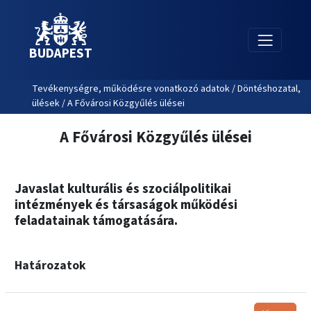
BUDAPEST
Tevékenységre, működésre vonatkozó adatok / Döntéshozatal,
ülések / A Fővárosi Közgyűlés ülései
A Fővárosi Közgyűlés ülései
Javaslat kulturális és szociálpolitikai
intézmények és társaságok működési
feladatainak támogatására.
Határozatok