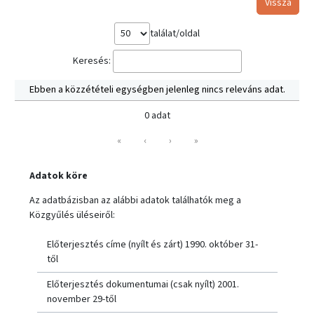
Vissza
találat/oldal
Keresés:
Ebben a közzétételi egységben jelenleg nincs releváns adat.
0 adat
«
‹
›
»
Adatok köre
Az adatbázisban az alábbi adatok találhatók meg a
Közgyűlés üléseiről:
Előterjesztés címe (nyílt és zárt) 1990. október 31-
től
Előterjesztés dokumentumai (csak nyílt) 2001.
november 29-től