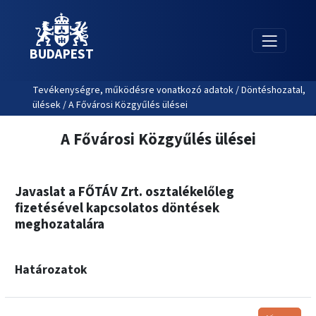
BUDAPEST
Tevékenységre, működésre vonatkozó adatok / Döntéshozatal,
ülések / A Fővárosi Közgyűlés ülései
A Fővárosi Közgyűlés ülései
Javaslat a FŐTÁV Zrt. osztalékelőleg
fizetésével kapcsolatos döntések
meghozatalára
Határozatok