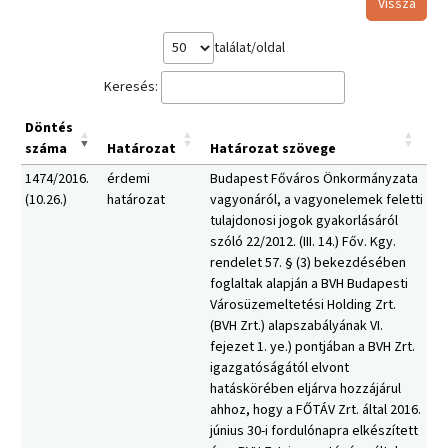
Vissza
találat/oldal
Keresés:
Döntés
száma
Határozat
Határozat szövege
1474/2016.
érdemi
Budapest Főváros Önkormányzata
(10.26.)
határozat
vagyonáról, a vagyonelemek feletti
tulajdonosi jogok gyakorlásáról
szóló 22/2012. (III. 14.) Főv. Kgy.
rendelet 57. § (3) bekezdésében
foglaltak alapján a BVH Budapesti
Városüzemeltetési Holding Zrt.
(BVH Zrt.) alapszabályának VI.
fejezet 1. ye.) pontjában a BVH Zrt.
igazgatóságától elvont
hatáskörében eljárva hozzájárul
ahhoz, hogy a FŐTÁV Zrt. által 2016.
június 30-i fordulónapra elkészített