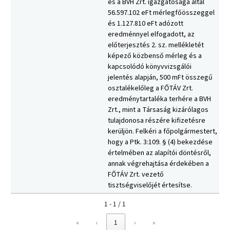
és a BVH Zrt. igazgatósága által
56.597.102 eFt mérlegfőösszeggel
és 1.127.810 eFt adózott
eredménnyel elfogadott, az
előterjesztés 2. sz. mellékletét
képező közbenső mérleg és a
kapcsolódó könyvvizsgálói
jelentés alapján, 500 mFt összegű
osztalékelőleg a FŐTÁV Zrt.
eredménytartaléka terhére a BVH
Zrt., mint a Társaság kizárólagos
tulajdonosa részére kifizetésre
kerüljön. Felkéri a főpolgármestert,
hogy a Ptk. 3:109. § (4) bekezdése
értelmében az alapítói döntésről,
annak végrehajtása érdekében a
FŐTÁV Zrt. vezető
tisztségviselőjét értesítse.
1 - 1 / 1
«
‹
1
›
»