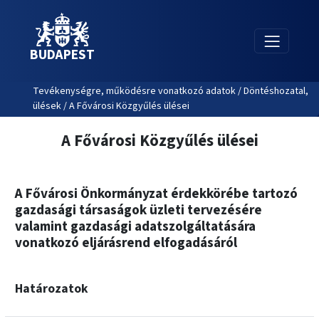
BUDAPEST
Tevékenységre, működésre vonatkozó adatok / Döntéshozatal,
ülések / A Fővárosi Közgyűlés ülései
A Fővárosi Közgyűlés ülései
A Fővárosi Önkormányzat érdekkörébe tartozó
gazdasági társaságok üzleti tervezésére
valamint gazdasági adatszolgáltatására
vonatkozó eljárásrend elfogadásáról
Határozatok