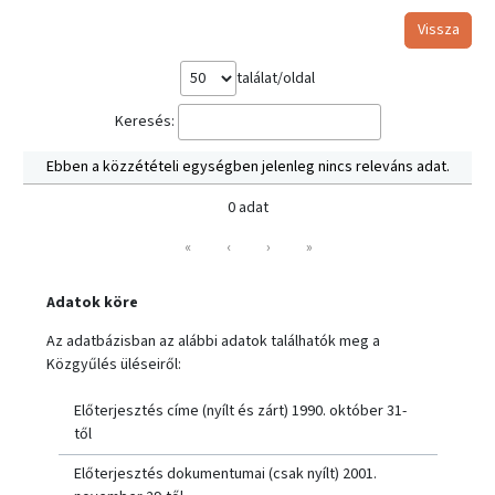
Vissza
találat/oldal
Keresés:
Ebben a közzétételi egységben jelenleg nincs releváns adat.
0 adat
«
‹
›
»
Adatok köre
Az adatbázisban az alábbi adatok találhatók meg a
Közgyűlés üléseiről:
Előterjesztés címe (nyílt és zárt) 1990. október 31-
től
Előterjesztés dokumentumai (csak nyílt) 2001.