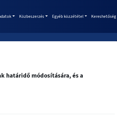
adatok
Közbeszerzés
Egyéb közzététel
Kereshetőség
k határidő módosítására, és a