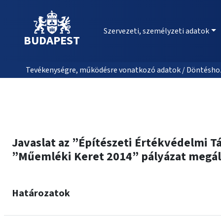
Szervezeti, személyzeti adatok
BUDAPEST
Tevékenységre, működésre vonatkozó adatok / Döntéshozat
Javaslat az ”Építészeti Értékvédelmi 
”Műemléki Keret 2014” pályázat megá
Határozatok