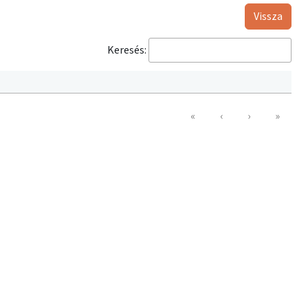
Vissza
Keresés:
«
‹
›
»