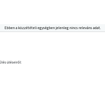
Ebben a közzétételi egységben jelenleg nincs releváns adat.
lés üléseiről: