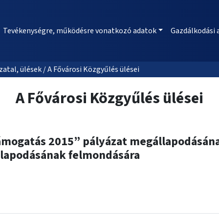
Tevékenységre, működésre vonatkozó adatok
Gazdálkodási 
al, ülések / A Fővárosi Közgyűlés ülései
A Fővárosi Közgyűlés ülései
Támogatás 2015” pályázat megállapodásána
llapodásának felmondására