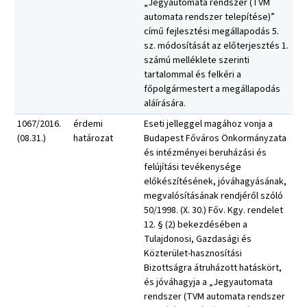
„Jegyautomata rendszer (TVM
automata rendszer telepítése)”
című fejlesztési megállapodás 5.
sz. módosítását az előterjesztés 1.
számú melléklete szerinti
tartalommal és felkéri a
főpolgármestert a megállapodás
aláírására.
1067/2016.
érdemi
Eseti jelleggel magához vonja a
(08.31.)
határozat
Budapest Főváros Önkormányzata
és intézményei beruházási és
felújítási tevékenysége
előkészítésének, jóváhagyásának,
megvalósításának rendjéről szóló
50/1998. (X. 30.) Főv. Kgy. rendelet
12. § (2) bekezdésében a
Tulajdonosi, Gazdasági és
Közterület-hasznosítási
Bizottságra átruházott hatáskört,
és jóváhagyja a „Jegyautomata
rendszer (TVM automata rendszer