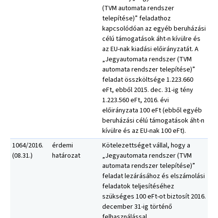
(TVM automata rendszer
telepítése)” feladathoz
kapcsolódóan az egyéb beruházási
célú támogatások áht-n kívülre és
az EU-nak kiadási előirányzatát. A
„Jegyautomata rendszer (TVM
automata rendszer telepítése)”
feladat összköltsége 1.223.660
eFt, ebből 2015. dec. 31-ig tény
1.223.560 eFt, 2016. évi
előirányzata 100 eFt (ebből egyéb
beruházási célú támogatások áht-n
kívülre és az EU-nak 100 eFt).
1064/2016.
érdemi
Kötelezettséget vállal, hogy a
(08.31.)
határozat
„Jegyautomata rendszer (TVM
automata rendszer telepítése)”
feladat lezárásához és elszámolási
feladatok teljesítéséhez
szükséges 100 eFt-ot biztosít 2016.
december 31-ig történő
felhasználással.