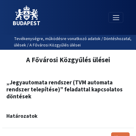
BUDAPEST
Tevékenységre, működésre vonatkozó adatok / Döntéshozatal,
ülések / A Fővárosi Közgyűlés ülései
A Fővárosi Közgyűlés ülései
„Jegyautomata rendszer (TVM automata
rendszer telepítése)” feladattal kapcsolatos
döntések
Határozatok