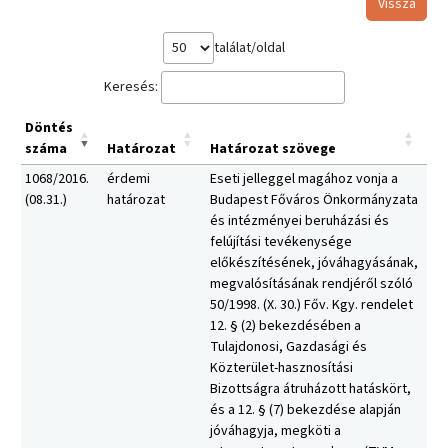
Vissza
találat/oldal
Keresés:
Döntés
száma
Határozat
Határozat szövege
1068/2016.
érdemi
Eseti jelleggel magához vonja a
(08.31.)
határozat
Budapest Főváros Önkormányzata
és intézményei beruházási és
felújítási tevékenysége
előkészítésének, jóváhagyásának,
megvalósításának rendjéről szóló
50/1998. (X. 30.) Főv. Kgy. rendelet
12. § (2) bekezdésében a
Tulajdonosi, Gazdasági és
Közterület-hasznosítási
Bizottságra átruházott hatáskört,
és a 12. § (7) bekezdése alapján
jóváhagyja, megköti a