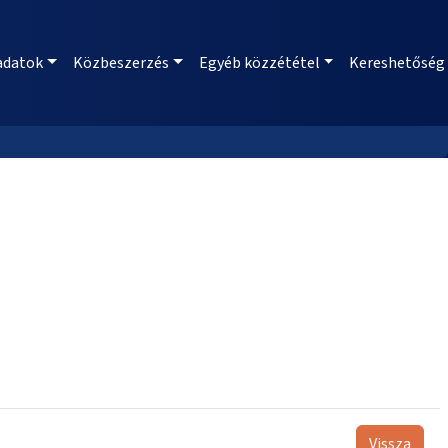
adatok
Közbeszerzés
Egyéb közzététel
Kereshetőség
Vissza