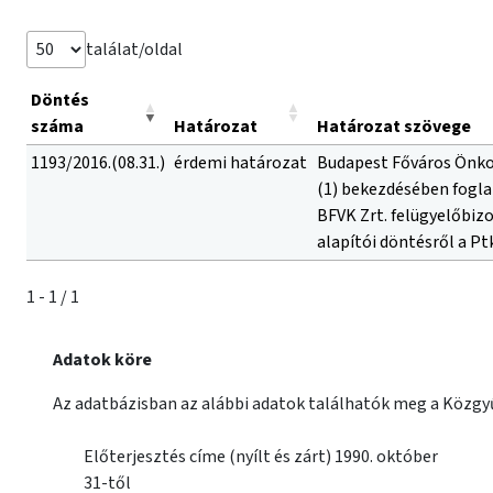
találat/oldal
Döntés
száma
Határozat
Határozat szövege
1193/2016.(08.31.)
érdemi határozat
Budapest Főváros Önkorm
(1) bekezdésében fogla
BFVK Zrt. felügyelőbizo
alapítói döntésről a Pt
1 - 1 / 1
Adatok köre
Az adatbázisban az alábbi adatok találhatók meg a Közgyű
Előterjesztés címe (nyílt és zárt) 1990. október
31-től