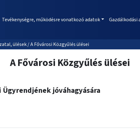
Tevékenységre, működésre vonatkozó adatok
Gazdálkodási 
al, ülések / A Fővárosi Közgyűlés ülései
A Fővárosi Közgyűlés ülései
gi Ügyrendjének jóváhagyására