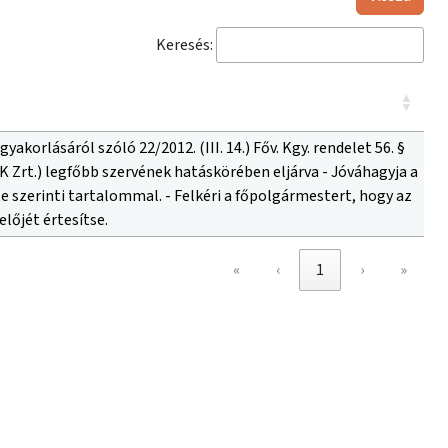
Keresés:
orlásáról szóló 22/2012. (III. 14.) Főv. Kgy. rendelet 56. §
 Zrt.) legfőbb szervének hatáskörében eljárva - Jóváhagyja a
e szerinti tartalommal. - Felkéri a főpolgármestert, hogy az
előjét értesítse.
«
‹
1
›
»