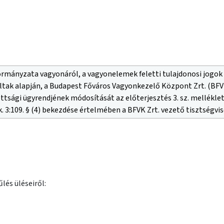
ányzata vagyonáról, a vagyonelemek feletti tulajdonosi jogok gyak
ltak alapján, a Budapest Főváros Vagyonkezelő Központ Zrt. (BFVK
ttsági ügyrendjének módosítását az előterjesztés 3. sz. melléklet
k. 3:109. § (4) bekezdése értelmében a BFVK Zrt. vezető tisztségvis
lés üléseiről: