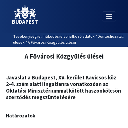
BUDAPEST
Tevékenységre, működésre vonatkozó adatok / Döntéshozatal,
ülések / A Fővárosi Közgyűlés ülései
A Fővárosi Közgyűlés ülései
Javaslat a Budapest, XV. kerület Kavicsos köz
2-4. szám alatti ingatlanra vonatkozóan az
Oktatási Minisztériummal kötött haszonkölcsön
szerződés megszüntetésére
Határozatok