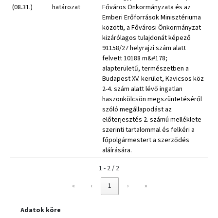
(08.31.)
határozat
Főváros Önkormányzata és az
Emberi Erőforrások Minisztériuma
közötti, a Fővárosi Önkormányzat
kizárólagos tulajdonát képező
91158/27 helyrajzi szám alatt
felvett 10188 m&#178;
alapterületű, természetben a
Budapest XV. kerület, Kavicsos köz
2-4. szám alatt lévő ingatlan
haszonkölcsön megszüntetéséről
szóló megállapodást az
előterjesztés 2. számú melléklete
szerinti tartalommal és felkéri a
főpolgármestert a szerződés
aláírására.
1 - 2 / 2
«
‹
1
›
»
Adatok köre