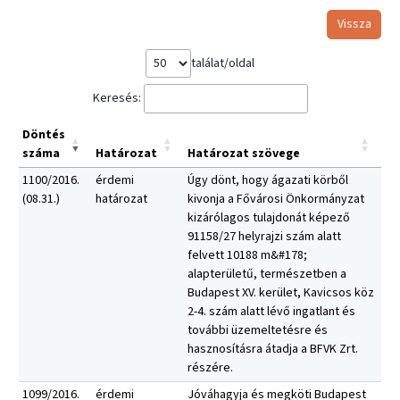
Vissza
találat/oldal
Keresés:
Döntés
száma
Határozat
Határozat szövege
1100/2016.
érdemi
Úgy dönt, hogy ágazati körből
(08.31.)
határozat
kivonja a Fővárosi Önkormányzat
kizárólagos tulajdonát képező
91158/27 helyrajzi szám alatt
felvett 10188 m&#178;
alapterületű, természetben a
Budapest XV. kerület, Kavicsos köz
2-4. szám alatt lévő ingatlant és
további üzemeltetésre és
hasznosításra átadja a BFVK Zrt.
részére.
1099/2016.
érdemi
Jóváhagyja és megköti Budapest