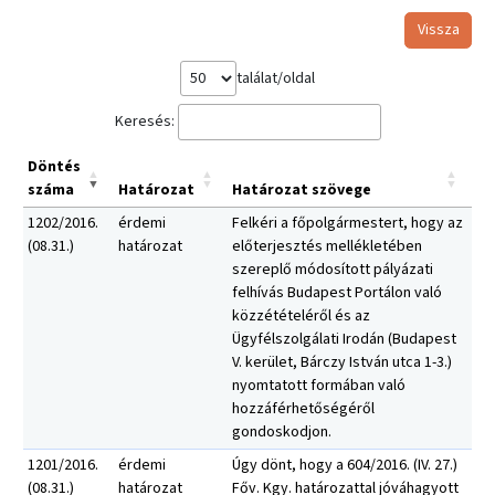
Vissza
találat/oldal
Keresés:
Döntés
száma
Határozat
Határozat szövege
1202/2016.
érdemi
Felkéri a főpolgármestert, hogy az
(08.31.)
határozat
előterjesztés mellékletében
szereplő módosított pályázati
felhívás Budapest Portálon való
közzétételéről és az
Ügyfélszolgálati Irodán (Budapest
V. kerület, Bárczy István utca 1-3.)
nyomtatott formában való
hozzáférhetőségéről
gondoskodjon.
1201/2016.
érdemi
Úgy dönt, hogy a 604/2016. (IV. 27.)
(08.31.)
határozat
Főv. Kgy. határozattal jóváhagyott