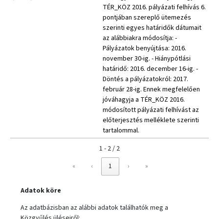
TÉR_KÖZ 2016. pályázati felhívás 6.
pontjában szereplő ütemezés
szerinti egyes határidők dátumait
az alábbiakra módosítja: -
Pályázatok benyújtása: 2016.
november 30-ig. - Hiánypótlási
határidő: 2016. december 16-ig. -
Döntés a pályázatokról: 2017.
február 28-ig. Ennek megfelelően
jóváhagyja a TÉR_KÖZ 2016.
módosított pályázati felhívást az
előterjesztés melléklete szerinti
tartalommal.
1 - 2 / 2
«
‹
1
›
»
Adatok köre
Az adatbázisban az alábbi adatok találhatók meg a
Közgyűlés üléseiről: