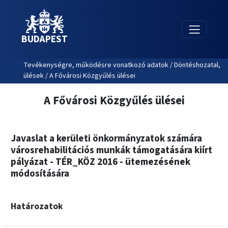
BUDAPEST
Tevékenységre, működésre vonatkozó adatok / Döntéshozatal,
ülések / A Fővárosi Közgyűlés ülései
A Fővárosi Közgyűlés ülései
Javaslat a kerületi önkormányzatok számára
városrehabilitációs munkák támogatására kiírt
pályázat - TÉR_KÖZ 2016 - ütemezésének
módosítására
Határozatok