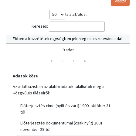
Vissza
találat/oldal
Keresés:
Ebben a közzétételi egységben jelenleg nincs releváns adat.
0 adat
«
‹
›
»
Adatok köre
Az adatbázisban az alábbi adatok találhatók meg a
Közgyűlés üléseiről:
Előterjesztés címe (nyílt és zárt) 1990. október 31-
től
Előterjesztés dokumentumai (csak nyílt) 2001.
november 29-től