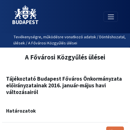
BUDAPEST
Tevékenységre, működésre vonatkozó adatok / Döntéshozatal,
ülések / A Fővárosi Közgyűlés ülései
A Fővárosi Közgyűlés ülései
Tájékoztató Budapest Főváros Önkormányzata
előirányzatainak 2016. január-május havi
változásairól
Határozatok