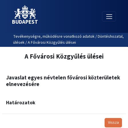
BUDAPEST
Tevékenységre, működésre vonatkozó adatok / Döntéshozatal,
ülések / A Fővárosi Közgyűlés ülései
A Fővárosi Közgyűlés ülései
Javaslat egyes névtelen fővárosi közterületek
elnevezésére
Határozatok
Vissza