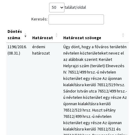
találat/oldal
Keresés:
Döntés
száma
Határozat
Határozat szövege
1196/2016.
érdemi
Úgy dönt, hogy a főváros területén
(08.31.)
határozat
névtelen közterületeket nevez el
az alábbiak szerint: Kerület
Helyrajzi szám (terület) Elnevezés
IV. 76512/499 hrsz.-ú névtelen
közterület egy része Az újonnan
kialakításra kerülő 76512/519 hrsz.
Sándor István utca 76512/499 hrsz.-
ú névtelen közterület egy része Az
újonnan kialakításra kerülő
76512/523 hrsz. Huszt sétány
76512/499 hrsz.-ú névtelen
közterület egy része Az újonnan
kialakításra kerülő 76512/521 és