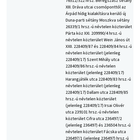
76512/522 hrsz. Beregszász sétány
XIII. Dráva utcai csomóponttól az
Árpád hídig kialakításra kerülő új
Duna-parti sétány Moszkva sétány
26339/1 hrsz.-ú névtelen közterület
Párta köz XXI. 209990/4 hrsz.-ú
névtelen közterület Wein János út
XXII. 228409/87 és 228409/84 hrsz.-ú
névtelen közterület (jelenleg
228409/17) Szent Mihály utca
228409/86 hrsz.-ú névtelen
közterület (jelenleg 228409/17)
Harangjáték utca 228409/83 hrsz.-ú
névtelen közterület (jelenleg
228409/17) Dallam utca 228409/85
hrsz.-ú névtelen közterület
(jelenleg 228409/17) Irsai Olivér
utca 239101 hrsz.-ú névtelen
közterület Cifra utca 236497/2
(jelenleg 236497) és 236504 hrsz.-ú
névtelen közterület Fácska utca
236497/1 (jelenleg 236497) hrsz.-ú