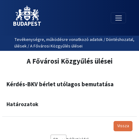
BUDAPEST
Tevékenységre, működésre vonatkozó adatok / Döntéshozatal,
ülések / A Fővárosi Közgyűlés ülései
A Fővárosi Közgyűlés ülései
Kérdés-BKV bérlet utólagos bemutatása
Határozatok
Vissza