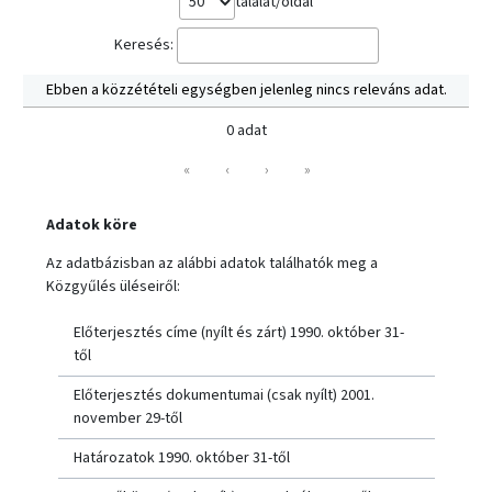
találat/oldal
Keresés:
Ebben a közzétételi egységben jelenleg nincs releváns adat.
0 adat
«
‹
›
»
Adatok köre
Az adatbázisban az alábbi adatok találhatók meg a
Közgyűlés üléseiről:
Előterjesztés címe (nyílt és zárt) 1990. október 31-
től
Előterjesztés dokumentumai (csak nyílt) 2001.
november 29-től
Határozatok 1990. október 31-től