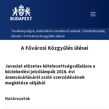
BUDAPEST
Tevékenységre, működésre vonatkozó adatok / Döntéshozatal,
ülések / A Fővárosi Közgyűlés ülései
A Fővárosi Közgyűlés ülései
Javaslat előzetes kötelezettségvállalásra a
közlekedési jelzőlámpák 2016. évi
áramvásárlásáról szóló szerződésének
megkötése céljából
Határozatok