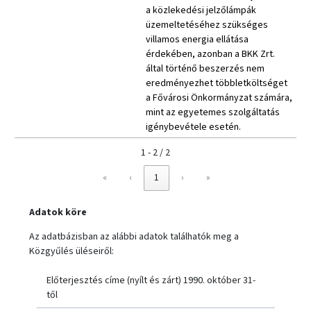
a közlekedési jelzőlámpák
üzemeltetéséhez szükséges
villamos energia ellátása
érdekében, azonban a BKK Zrt.
által történő beszerzés nem
eredményezhet többletköltséget
a Fővárosi Önkormányzat számára,
mint az egyetemes szolgáltatás
igénybevétele esetén.
1 - 2 / 2
«
‹
1
›
»
Adatok köre
Az adatbázisban az alábbi adatok találhatók meg a
Közgyűlés üléseiről:
Előterjesztés címe (nyílt és zárt) 1990. október 31-
től