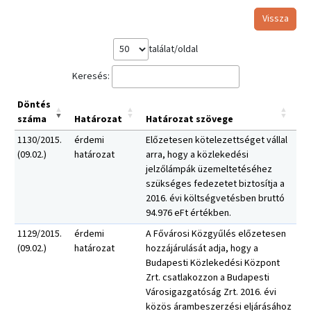
Vissza
találat/oldal
Keresés:
Döntés
száma
Határozat
Határozat szövege
1130/2015.
érdemi
Előzetesen kötelezettséget vállal
(09.02.)
határozat
arra, hogy a közlekedési
jelzőlámpák üzemeltetéséhez
szükséges fedezetet biztosítja a
2016. évi költségvetésben bruttó
94.976 eFt értékben.
1129/2015.
érdemi
A Fővárosi Közgyűlés előzetesen
(09.02.)
határozat
hozzájárulását adja, hogy a
Budapesti Közlekedési Központ
Zrt. csatlakozzon a Budapesti
Városigazgatóság Zrt. 2016. évi
közös árambeszerzési eljárásához