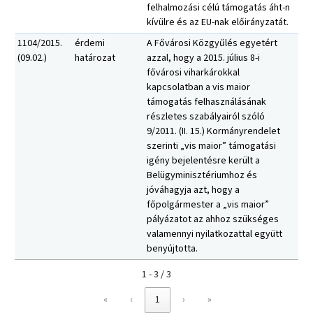
felhalmozási célú támogatás áht-n
kívülre és az EU-nak előirányzatát.
1104/2015.
érdemi
A Fővárosi Közgyűlés egyetért
(09.02.)
határozat
azzal, hogy a 2015. július 8-i
fővárosi viharkárokkal
kapcsolatban a vis maior
támogatás felhasználásának
részletes szabályairól szóló
9/2011. (II. 15.) Kormányrendelet
szerinti „vis maior” támogatási
igény bejelentésre került a
Belügyminisztériumhoz és
jóváhagyja azt, hogy a
főpolgármester a „vis maior”
pályázatot az ahhoz szükséges
valamennyi nyilatkozattal együtt
benyújtotta.
1 - 3 / 3
«
‹
1
›
»