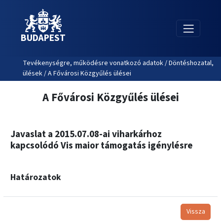
BUDAPEST
Tevékenységre, működésre vonatkozó adatok / Döntéshozatal,
ülések / A Fővárosi Közgyűlés ülései
A Fővárosi Közgyűlés ülései
Javaslat a 2015.07.08-ai viharkárhoz
kapcsolódó Vis maior támogatás igénylésre
Határozatok
Vissza