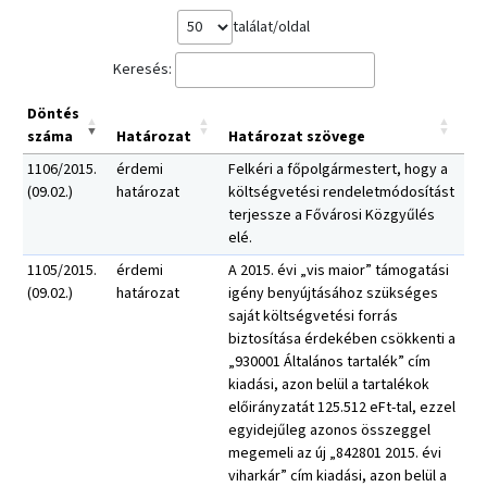
találat/oldal
Keresés:
Döntés
száma
Határozat
Határozat szövege
1106/2015.
érdemi
Felkéri a főpolgármestert, hogy a
(09.02.)
határozat
költségvetési rendeletmódosítást
terjessze a Fővárosi Közgyűlés
elé.
1105/2015.
érdemi
A 2015. évi „vis maior” támogatási
(09.02.)
határozat
igény benyújtásához szükséges
saját költségvetési forrás
biztosítása érdekében csökkenti a
„930001 Általános tartalék” cím
kiadási, azon belül a tartalékok
előirányzatát 125.512 eFt-tal, ezzel
egyidejűleg azonos összeggel
megemeli az új „842801 2015. évi
viharkár” cím kiadási, azon belül a