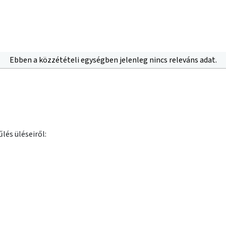
Ebben a közzétételi egységben jelenleg nincs releváns adat.
lés üléseiről: