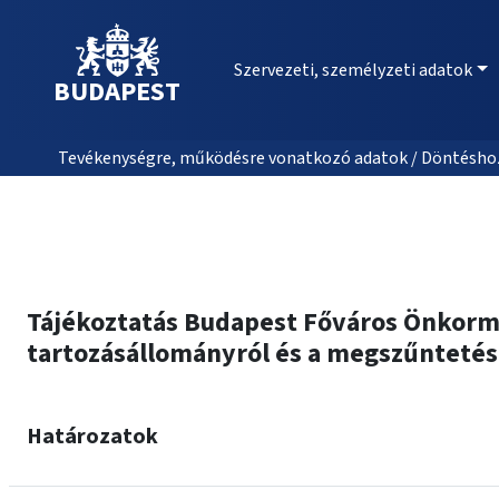
Szervezeti, személyzeti adatok
BUDAPEST
Tevékenységre, működésre vonatkozó adatok / Döntéshozat
Tájékoztatás Budapest Főváros Önkormán
tartozásállományról és a megszűntetésé
Határozatok