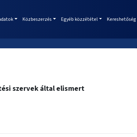
adatok
Közbeszerzés
Egyéb közzététel
Kereshetőség
ési szervek által elismert