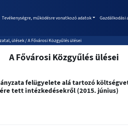
Tevékenységre, működésre vonatkozó adatok
Gazdálkodási 
al, ülések / A Fővárosi Közgyűlés ülései
A Fővárosi Közgyűlés ülései
yzata felügyelete alá tartozó költségvet
re tett intézkedésekről (2015. június)