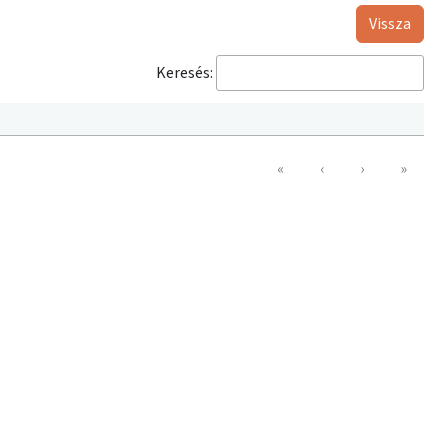
Vissza
Keresés:
«
‹
›
»