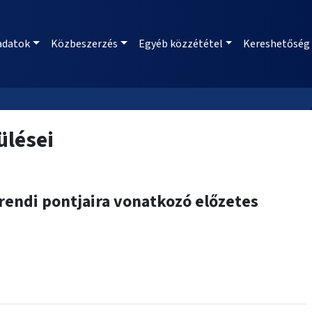
adatok
Közbeszerzés
Egyéb közzététel
Kereshetőség
ülései
rendi pontjaira vonatkozó előzetes