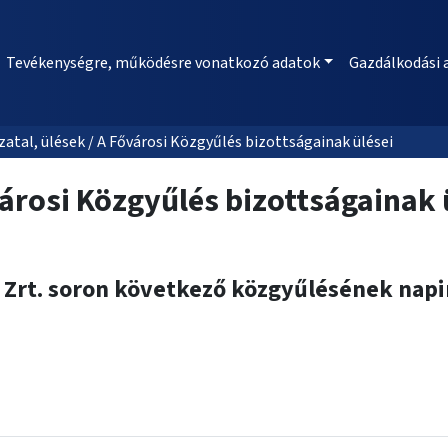
Tevékenységre, működésre vonatkozó adatok
Gazdálkodási 
al, ülések / A Fővárosi Közgyűlés bizottságainak ülései
árosi Közgyűlés bizottságainak 
 Zrt. soron következő közgyűlésének napi