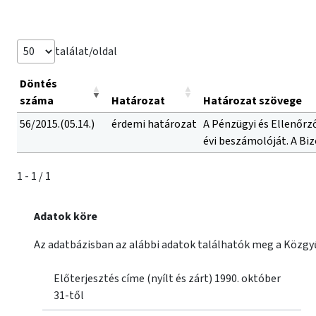
találat/oldal
Döntés
száma
Határozat
Határozat szövege
56/2015.(05.14.)
érdemi határozat
A Pénzügyi és Ellenőrző
évi beszámolóját. A Bi
1 - 1 / 1
Adatok köre
Az adatbázisban az alábbi adatok találhatók meg a Közgyű
Előterjesztés címe (nyílt és zárt) 1990. október
31-től