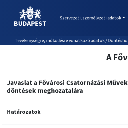
Szervezeti, személyzeti adatok
BUDAPEST
Tevékenységre, működésre vonatkozó adatok / Döntéshozat
A Főv
Javaslat a Fővárosi Csatornázási Művek
döntések meghozatalára
Határozatok