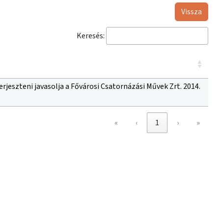
Vissza
Keresés:
rjeszteni javasolja a Fővárosi Csatornázási Művek Zrt. 2014.
«
‹
1
›
»