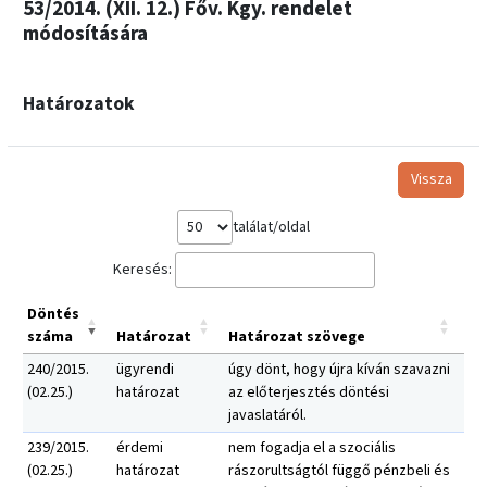
53/2014. (XII. 12.) Főv. Kgy. rendelet
módosítására
Határozatok
Vissza
találat/oldal
Keresés:
Döntés
száma
Határozat
Határozat szövege
240/2015.
ügyrendi
úgy dönt, hogy újra kíván szavazni
(02.25.)
határozat
az előterjesztés döntési
javaslatáról.
239/2015.
érdemi
nem fogadja el a szociális
(02.25.)
határozat
rászorultságtól függő pénzbeli és