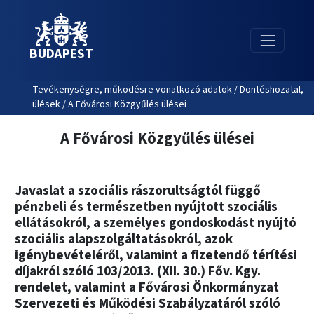
BUDAPEST
Tevékenységre, működésre vonatkozó adatok / Döntéshozatal,
ülések / A Fővárosi Közgyűlés ülései
A Fővárosi Közgyűlés ülései
Javaslat a szociális rászorultságtól függő
pénzbeli és természetben nyújtott szociális
ellátásokról, a személyes gondoskodást nyújtó
szociális alapszolgáltatásokról, azok
igénybevételéről, valamint a fizetendő térítési
díjakról szóló 103/2013. (XII. 30.) Főv. Kgy.
rendelet, valamint a Fővárosi Önkormányzat
Szervezeti és Működési Szabályzatáról szóló