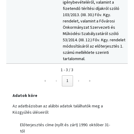
igénybevételéről, valamint a
fizetendő térítési díjakról szóló
103/2013. (XII. 30.) Főv. Kgy.
rendelet, valamint a Fővárosi
Önkormányzat Szervezeti és
Működési Szabályzatáról szóló
53/2014. (XII. 12.) Főv. Kgy. rendelet
módosításáról az előterjesztés 1.
számú melléklete szerinti
tartalommal.
1 - 3 / 3
«
‹
1
›
»
Adatok köre
Az adatbázisban az alábbi adatok találhatók meg a
Közgyűlés üléseiről:
Előterjesztés címe (nyílt és zárt) 1990. október 31-
től