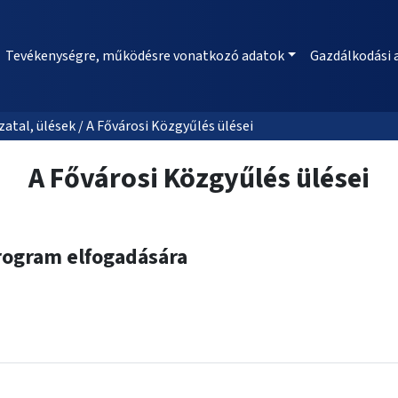
Tevékenységre, működésre vonatkozó adatok
Gazdálkodási 
al, ülések / A Fővárosi Közgyűlés ülései
A Fővárosi Közgyűlés ülései
Program elfogadására