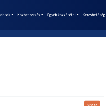
adatok
Közbeszerzés
Egyéb közzététel
Kereshetőség
Vissza