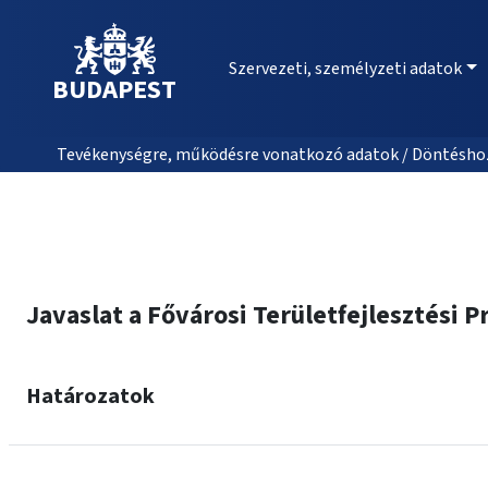
Szervezeti, személyzeti adatok
BUDAPEST
Tevékenységre, működésre vonatkozó adatok / Döntéshozat
Javaslat a Fővárosi Területfejlesztési 
Határozatok