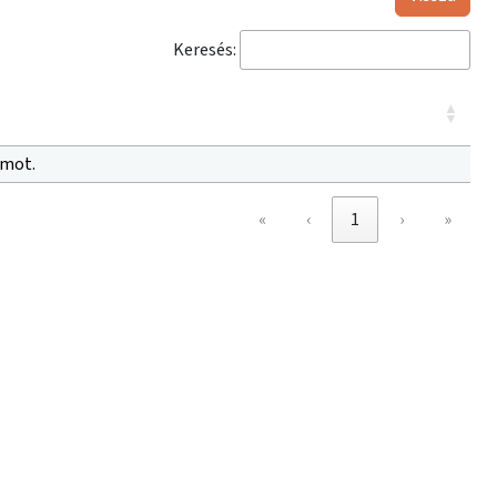
Keresés:
amot.
«
‹
1
›
»