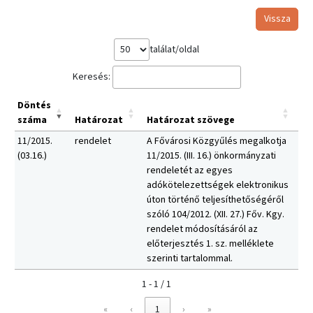
Vissza
találat/oldal
Keresés:
Döntés
száma
Határozat
Határozat szövege
11/2015.
rendelet
A Fővárosi Közgyűlés megalkotja
(03.16.)
11/2015. (III. 16.) önkormányzati
rendeletét az egyes
adókötelezettségek elektronikus
úton történő teljesíthetőségéről
szóló 104/2012. (XII. 27.) Főv. Kgy.
rendelet módosításáról az
előterjesztés 1. sz. melléklete
szerinti tartalommal.
1 - 1 / 1
«
‹
1
›
»