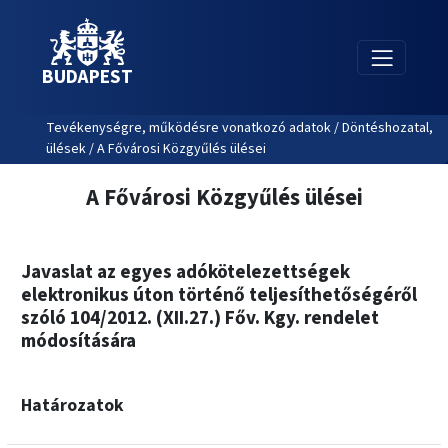
BUDAPEST
Tevékenységre, működésre vonatkozó adatok / Döntéshozatal,
ülések / A Fővárosi Közgyűlés ülései
A Fővárosi Közgyűlés ülései
Javaslat az egyes adókötelezettségek
elektronikus úton történő teljesíthetőségéről
szóló 104/2012. (XII.27.) Főv. Kgy. rendelet
módosítására
Határozatok