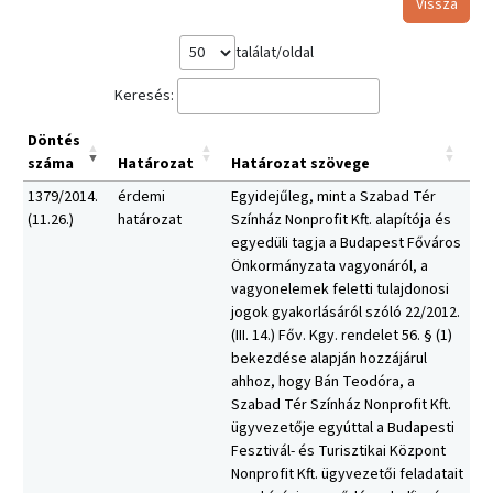
Vissza
találat/oldal
Keresés:
Döntés
száma
Határozat
Határozat szövege
1379/2014.
érdemi
Egyidejűleg, mint a Szabad Tér
(11.26.)
határozat
Színház Nonprofit Kft. alapítója és
egyedüli tagja a Budapest Főváros
Önkormányzata vagyonáról, a
vagyonelemek feletti tulajdonosi
jogok gyakorlásáról szóló 22/2012.
(III. 14.) Főv. Kgy. rendelet 56. § (1)
bekezdése alapján hozzájárul
ahhoz, hogy Bán Teodóra, a
Szabad Tér Színház Nonprofit Kft.
ügyvezetője egyúttal a Budapesti
Fesztivál- és Turisztikai Központ
Nonprofit Kft. ügyvezetői feladatait