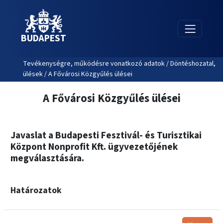
BUDAPEST
Tevékenységre, működésre vonatkozó adatok / Döntéshozatal,
ülések / A Fővárosi Közgyűlés ülései
A Fővárosi Közgyűlés ülései
Javaslat a Budapesti Fesztivál- és Turisztikai
Központ Nonprofit Kft. ügyvezetőjének
megválasztására.
Határozatok