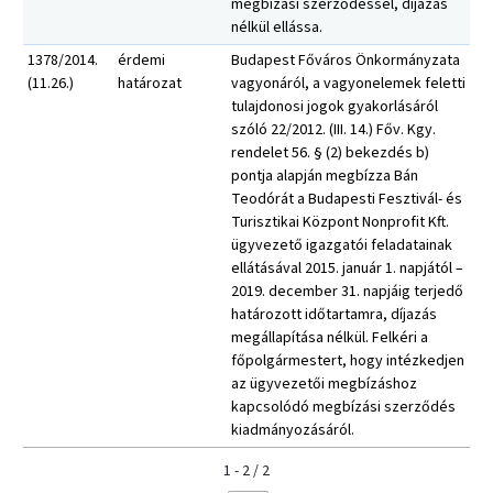
megbízási szerződéssel, díjazás
nélkül ellássa.
1378/2014.
érdemi
Budapest Főváros Önkormányzata
(11.26.)
határozat
vagyonáról, a vagyonelemek feletti
tulajdonosi jogok gyakorlásáról
szóló 22/2012. (III. 14.) Főv. Kgy.
rendelet 56. § (2) bekezdés b)
pontja alapján megbízza Bán
Teodórát a Budapesti Fesztivál- és
Turisztikai Központ Nonprofit Kft.
ügyvezető igazgatói feladatainak
ellátásával 2015. január 1. napjától –
2019. december 31. napjáig terjedő
határozott időtartamra, díjazás
megállapítása nélkül. Felkéri a
főpolgármestert, hogy intézkedjen
az ügyvezetői megbízáshoz
kapcsolódó megbízási szerződés
kiadmányozásáról.
1 - 2 / 2