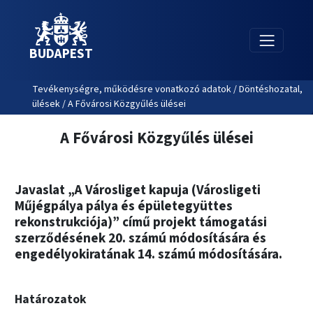
BUDAPEST
Tevékenységre, működésre vonatkozó adatok / Döntéshozatal,
ülések / A Fővárosi Közgyűlés ülései
A Fővárosi Közgyűlés ülései
Javaslat „A Városliget kapuja (Városligeti
Műjégpálya pálya és épületegyüttes
rekonstrukciója)” című projekt támogatási
szerződésének 20. számú módosítására és
engedélyokiratának 14. számú módosítására.
Határozatok