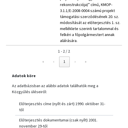
rekonstrukciója)” című, KMOP-
3.1.1/E-2008-0004 számú projekt
támogatási szerződésének 20. sz.
módosítását az előterjesztés 1. sz.
melléklete szerinti tartalommal és
felkéri a főpolgármestert annak
aláírására.
1 - 2 / 2
«
‹
1
›
»
Adatok köre
Az adatbázisban az alábbi adatok találhatók meg a
Közgyűlés üléseiről:
Előterjesztés címe (nyílt és zárt) 1990. október 31-
től
Előterjesztés dokumentumai (csak nyílt) 2001.
november 29-től