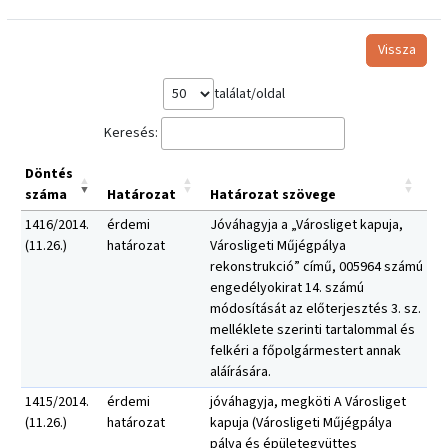
Vissza
találat/oldal
Keresés:
Döntés
száma
Határozat
Határozat szövege
1416/2014.
érdemi
Jóváhagyja a „Városliget kapuja,
(11.26.)
határozat
Városligeti Műjégpálya
rekonstrukció” című, 005964 számú
engedélyokirat 14. számú
módosítását az előterjesztés 3. sz.
melléklete szerinti tartalommal és
felkéri a főpolgármestert annak
aláírására.
1415/2014.
érdemi
jóváhagyja, megköti A Városliget
(11.26.)
határozat
kapuja (Városligeti Műjégpálya
pálya és épületegyüttes