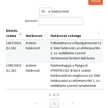
Vissza
találat/oldal
Keresés:
Döntés
száma
Határozat
Határozat szövege
1387/2014.
érdemi
Felhatalmazza a főpolgármestert a
(11.26.)
határozat
II. fokú határozat, az előterjesztés
1. sz. melléklete szerinti
tartalommal történő aláírására.
1386/2014.
érdemi
helybenhagyja a főjegyző
(11.26.)
határozat
FPH079/1321-4/2014. számú
határozatát és meghozza a II. fokú
határozatot az előterjesztés 1. sz.
melléklete szerinti tartalommal.
1 - 2 / 2
«
‹
1
›
»