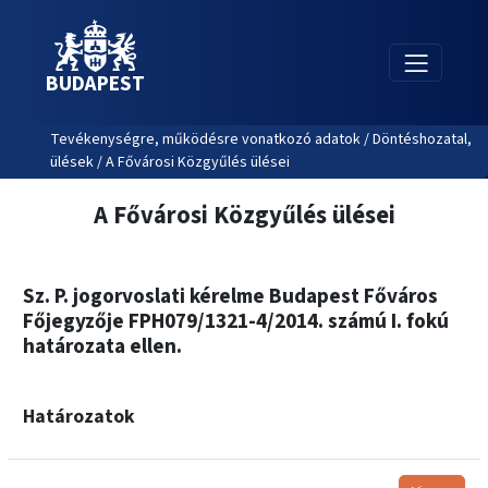
BUDAPEST
Tevékenységre, működésre vonatkozó adatok / Döntéshozatal,
ülések / A Fővárosi Közgyűlés ülései
A Fővárosi Közgyűlés ülései
Sz. P. jogorvoslati kérelme Budapest Főváros
Főjegyzője FPH079/1321-4/2014. számú I. fokú
határozata ellen.
Határozatok