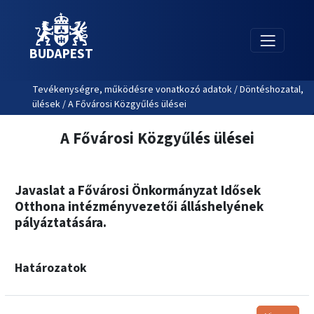
BUDAPEST
Tevékenységre, működésre vonatkozó adatok / Döntéshozatal,
ülések / A Fővárosi Közgyűlés ülései
A Fővárosi Közgyűlés ülései
Javaslat a Fővárosi Önkormányzat Idősek
Otthona intézményvezetői álláshelyének
pályáztatására.
Határozatok