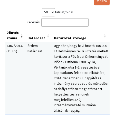
Vissza
találat/oldal
Keresés:
Döntés
száma
Határozat
Határozat szövege
1362/2014.
érdemi
Úgy dönt, hogy havi bruttó 150.000
(11.26.)
határozat
Ft illetményen felüli juttatás mellett
kerül sor a Fővárosi Önkormányzat
Idősek Otthona 5700 Gyula,
Vértanúk útja 1-5. vezetésével
kapcsolatos feladatok ellátására,
2014. december 31. napjától az
intézmény szervezeti és működési
szabályzatában meghatározott
helyettesítési rendnek
megfelelően az új
intézményvezető munkába
állásának napjáig.