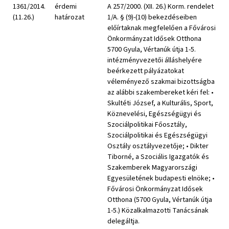
1361/2014.
érdemi
A 257/2000. (XII. 26.) Korm. rendelet
(11.26.)
határozat
1/A. § (9)-(10) bekezdéseiben
előírtaknak megfelelően a Fővárosi
Önkormányzat Idősek Otthona
5700 Gyula, Vértanúk útja 1-5.
intézményvezetői álláshelyére
beérkezett pályázatokat
véleményező szakmai bizottságba
az alábbi szakembereket kéri fel: •
Skultéti József, a Kulturális, Sport,
Köznevelési, Egészségügyi és
Szociálpolitikai Főosztály,
Szociálpolitikai és Egészségügyi
Osztály osztályvezetője; • Dikter
Tiborné, a Szociális Igazgatók és
Szakemberek Magyarországi
Egyesületének budapesti elnöke; •
Fővárosi Önkormányzat Idősek
Otthona (5700 Gyula, Vértanúk útja
1-5.) Közalkalmazotti Tanácsának
delegáltja.