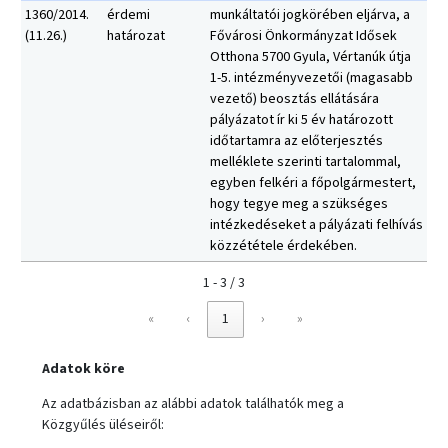
1360/2014.
érdemi
munkáltatói jogkörében eljárva, a
(11.26.)
határozat
Fővárosi Önkormányzat Idősek
Otthona 5700 Gyula, Vértanúk útja
1-5. intézményvezetői (magasabb
vezető) beosztás ellátására
pályázatot ír ki 5 év határozott
időtartamra az előterjesztés
melléklete szerinti tartalommal,
egyben felkéri a főpolgármestert,
hogy tegye meg a szükséges
intézkedéseket a pályázati felhívás
közzététele érdekében.
1 - 3 / 3
«
‹
1
›
»
Adatok köre
Az adatbázisban az alábbi adatok találhatók meg a
Közgyűlés üléseiről: