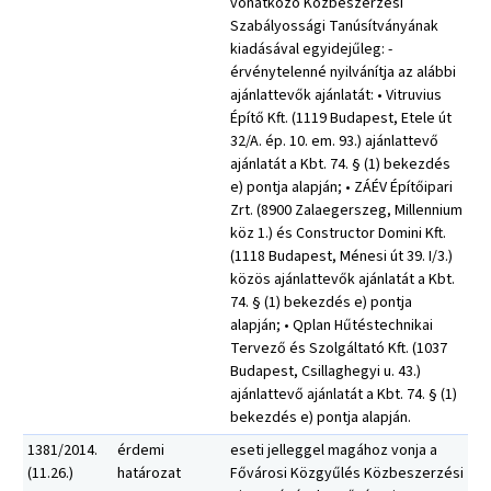
vonatkozó Közbeszerzési
Szabályossági Tanúsítványának
kiadásával egyidejűleg: -
érvénytelenné nyilvánítja az alábbi
ajánlattevők ajánlatát: • Vitruvius
Építő Kft. (1119 Budapest, Etele út
32/A. ép. 10. em. 93.) ajánlattevő
ajánlatát a Kbt. 74. § (1) bekezdés
e) pontja alapján; • ZÁÉV Építőipari
Zrt. (8900 Zalaegerszeg, Millennium
köz 1.) és Constructor Domini Kft.
(1118 Budapest, Ménesi út 39. I/3.)
közös ajánlattevők ajánlatát a Kbt.
74. § (1) bekezdés e) pontja
alapján; • Qplan Hűtéstechnikai
Tervező és Szolgáltató Kft. (1037
Budapest, Csillaghegyi u. 43.)
ajánlattevő ajánlatát a Kbt. 74. § (1)
bekezdés e) pontja alapján.
1381/2014.
érdemi
eseti jelleggel magához vonja a
(11.26.)
határozat
Fővárosi Közgyűlés Közbeszerzési