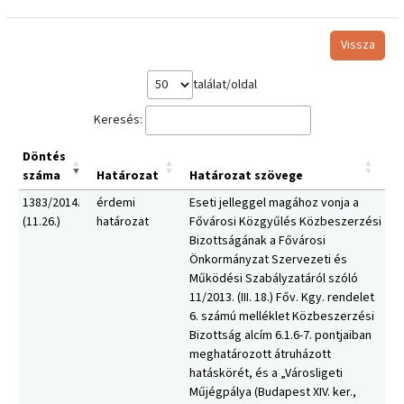
Vissza
találat/oldal
Keresés:
Döntés
száma
Határozat
Határozat szövege
1383/2014.
érdemi
Eseti jelleggel magához vonja a
(11.26.)
határozat
Fővárosi Közgyűlés Közbeszerzési
Bizottságának a Fővárosi
Önkormányzat Szervezeti és
Működési Szabályzatáról szóló
11/2013. (III. 18.) Főv. Kgy. rendelet
6. számú melléklet Közbeszerzési
Bizottság alcím 6.1.6-7. pontjaiban
meghatározott átruházott
hatáskörét, és a „Városligeti
Műjégpálya (Budapest XIV. ker.,