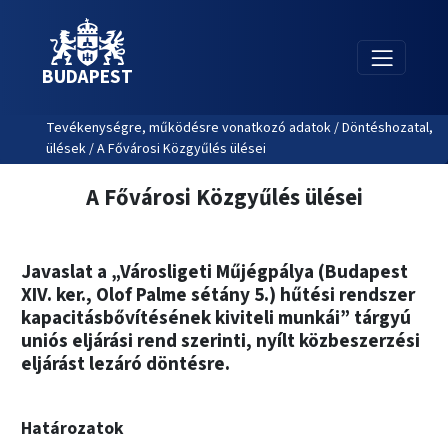
BUDAPEST
Tevékenységre, működésre vonatkozó adatok / Döntéshozatal,
ülések / A Fővárosi Közgyűlés ülései
A Fővárosi Közgyűlés ülései
Javaslat a „Városligeti Műjégpálya (Budapest
XIV. ker., Olof Palme sétány 5.) hűtési rendszer
kapacitásbővítésének kiviteli munkái” tárgyú
uniós eljárási rend szerinti, nyílt közbeszerzési
eljárást lezáró döntésre.
Határozatok