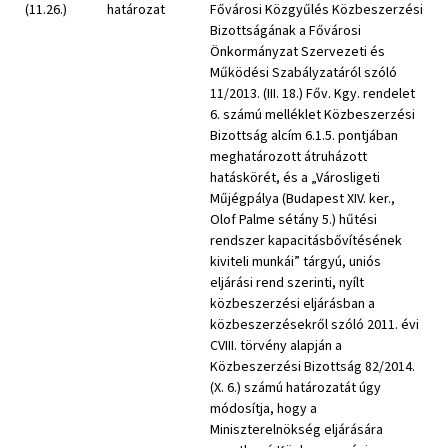
(11.26.)
határozat
Fővárosi Közgyűlés Közbeszerzési
Bizottságának a Fővárosi
Önkormányzat Szervezeti és
Működési Szabályzatáról szóló
11/2013. (III. 18.) Főv. Kgy. rendelet
6. számú melléklet Közbeszerzési
Bizottság alcím 6.1.5. pontjában
meghatározott átruházott
hatáskörét, és a „Városligeti
Műjégpálya (Budapest XIV. ker.,
Olof Palme sétány 5.) hűtési
rendszer kapacitásbővítésének
kiviteli munkái” tárgyú, uniós
eljárási rend szerinti, nyílt
közbeszerzési eljárásban a
közbeszerzésekről szóló 2011. évi
CVIII. törvény alapján a
Közbeszerzési Bizottság 82/2014.
(X. 6.) számú határozatát úgy
módosítja, hogy a
Miniszterelnökség eljárására