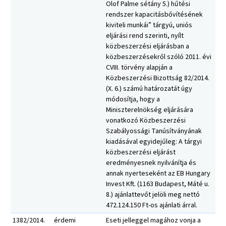
Olof Palme sétány 5.) hűtési
rendszer kapacitásbővítésének
kiviteli munkái” tárgyú, uniós
eljárási rend szerinti, nyílt
közbeszerzési eljárásban a
közbeszerzésekről szóló 2011. évi
CVIII. törvény alapján a
Közbeszerzési Bizottság 82/2014.
(X. 6.) számú határozatát úgy
módosítja, hogy a
Miniszterelnökség eljárására
vonatkozó Közbeszerzési
Szabályossági Tanúsítványának
kiadásával egyidejűleg: A tárgyi
közbeszerzési eljárást
eredményesnek nyilvánítja és
annak nyerteseként az EB Hungary
Invest Kft. (1163 Budapest, Máté u.
8.) ajánlattevőt jelöli meg nettó
472.124.150 Ft-os ajánlati árral.
1382/2014.
érdemi
Eseti jelleggel magához vonja a