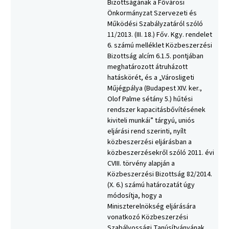
Bizottságának a Fővárosi
Önkormányzat Szervezeti és
Működési Szabályzatáról szóló
11/2013. (III. 18.) Főv. Kgy. rendelet
6. számú melléklet Közbeszerzési
Bizottság alcím 6.1.5. pontjában
meghatározott átruházott
hatáskörét, és a „Városligeti
Műjégpálya (Budapest XIV. ker.,
Olof Palme sétány 5.) hűtési
rendszer kapacitásbővítésének
kiviteli munkái” tárgyú, uniós
eljárási rend szerinti, nyílt
közbeszerzési eljárásban a
közbeszerzésekről szóló 2011. évi
CVIII. törvény alapján a
Közbeszerzési Bizottság 82/2014.
(X. 6.) számú határozatát úgy
módosítja, hogy a
Miniszterelnökség eljárására
vonatkozó Közbeszerzési
Szabályossági Tanúsítványának