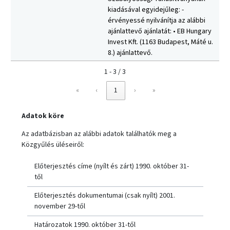
kiadásával egyidejűleg: -
érvényessé nyilvánítja az alábbi
ajánlattevő ajánlatát: • EB Hungary
Invest Kft. (1163 Budapest, Máté u.
8.) ajánlattevő.
1 - 3 / 3
«
‹
1
›
»
Adatok köre
Az adatbázisban az alábbi adatok találhatók meg a
Közgyűlés üléseiről:
Előterjesztés címe (nyílt és zárt) 1990. október 31-
től
Előterjesztés dokumentumai (csak nyílt) 2001.
november 29-től
Határozatok 1990. október 31-től