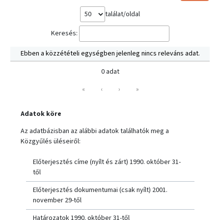
találat/oldal
Keresés:
Ebben a közzétételi egységben jelenleg nincs releváns adat.
0 adat
«
‹
›
»
Adatok köre
Az adatbázisban az alábbi adatok találhatók meg a
Közgyűlés üléseiről:
Előterjesztés címe (nyílt és zárt) 1990. október 31-
től
Előterjesztés dokumentumai (csak nyílt) 2001.
november 29-től
Határozatok 1990. október 31-től