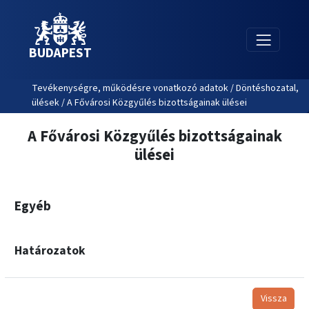
BUDAPEST
Tevékenységre, működésre vonatkozó adatok / Döntéshozatal,
ülések / A Fővárosi Közgyűlés bizottságainak ülései
A Fővárosi Közgyűlés bizottságainak
ülései
Egyéb
Határozatok
Vissza