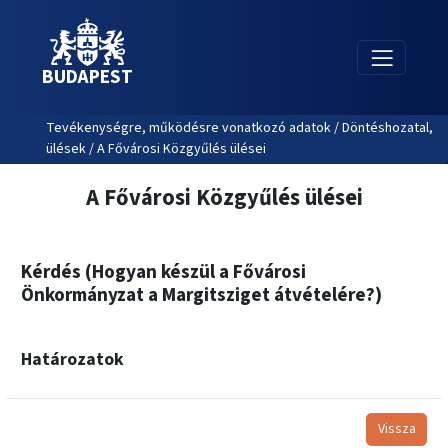
BUDAPEST
Tevékenységre, működésre vonatkozó adatok / Döntéshozatal,
ülések / A Fővárosi Közgyűlés ülései
A Fővárosi Közgyűlés ülései
Kérdés (Hogyan készül a Fővárosi
Önkormányzat a Margitsziget átvételére?)
Határozatok
Vissza