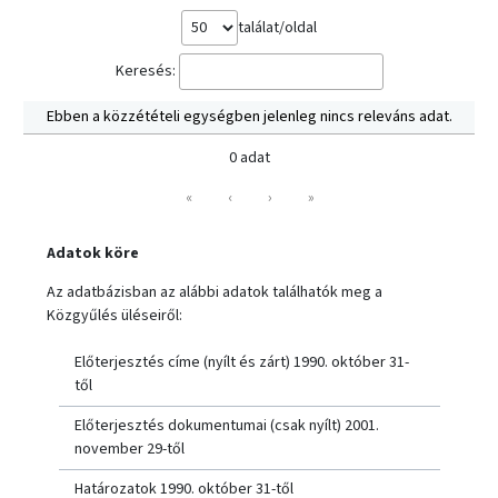
találat/oldal
Keresés:
Ebben a közzétételi egységben jelenleg nincs releváns adat.
0 adat
«
‹
›
»
Adatok köre
Az adatbázisban az alábbi adatok találhatók meg a
Közgyűlés üléseiről:
Előterjesztés címe (nyílt és zárt) 1990. október 31-
től
Előterjesztés dokumentumai (csak nyílt) 2001.
november 29-től
Határozatok 1990. október 31-től