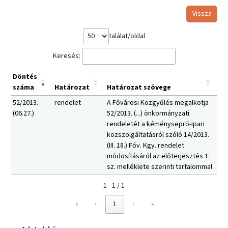
Vissza
találat/oldal
Keresés:
Döntés
száma
Határozat
Határozat szövege
52/2013.
rendelet
A Fővárosi Közgyűlés megalkotja
(06.27.)
52/2013. (...) önkormányzati
rendeletét a kéményseprő-ipari
közszolgáltatásról szóló 14/2013.
(III. 18.) Főv. Kgy. rendelet
módosításáról az előterjesztés 1.
sz. melléklete szerinti tartalommal.
1 - 1 / 1
«
‹
1
›
»