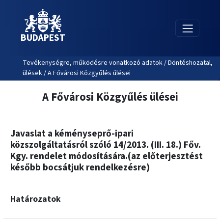
BUDAPEST
Tevékenységre, működésre vonatkozó adatok / Döntéshozatal,
ülések / A Fővárosi Közgyűlés ülései
A Fővárosi Közgyűlés ülései
Javaslat a kéményseprő-ipari
közszolgáltatásról szóló 14/2013. (III. 18.) Főv.
Kgy. rendelet módosítására.(az előterjesztést
később bocsátjuk rendelkezésre)
Határozatok