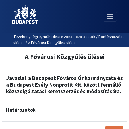
BUDAPEST
Tevékenységre, működésre vonatkozó adatok / Döntéshozatal,
ülések / A Fővárosi Közgyűlés ülései
A Fővárosi Közgyűlés ülései
Javaslat a Budapest Főváros Önkormányzata és
a Budapest Esély Nonprofit Kft. között fennálló
közszolgáltatási keretszerződés módosítására.
Határozatok