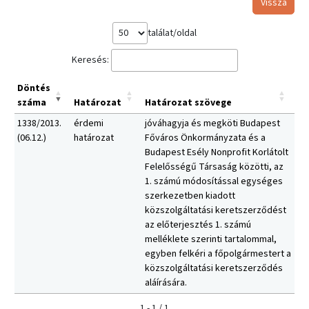
Vissza
találat/oldal
Keresés:
Döntés
száma
Határozat
Határozat szövege
1338/2013.
érdemi
jóváhagyja és megköti Budapest
(06.12.)
határozat
Főváros Önkormányzata és a
Budapest Esély Nonprofit Korlátolt
Felelősségű Társaság közötti, az
1. számú módosítással egységes
szerkezetben kiadott
közszolgáltatási keretszerződést
az előterjesztés 1. számú
melléklete szerinti tartalommal,
egyben felkéri a főpolgármestert a
közszolgáltatási keretszerződés
aláírására.
1 - 1 / 1