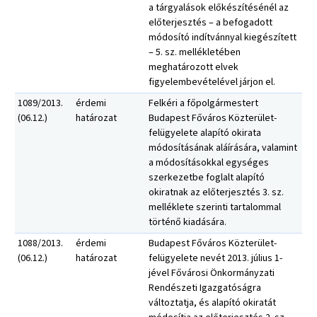
a tárgyalások előkészítésénél az
előterjesztés – a befogadott
módosító indítvánnyal kiegészített
– 5. sz. mellékletében
meghatározott elvek
figyelembevételével járjon el.
1089/2013.
érdemi
Felkéri a főpolgármestert
(06.12.)
határozat
Budapest Főváros Közterület-
felügyelete alapító okirata
módosításának aláírására, valamint
a módosításokkal egységes
szerkezetbe foglalt alapító
okiratnak az előterjesztés 3. sz.
melléklete szerinti tartalommal
történő kiadására.
1088/2013.
érdemi
Budapest Főváros Közterület-
(06.12.)
határozat
felügyelete nevét 2013. július 1-
jével Fővárosi Önkormányzati
Rendészeti Igazgatóságra
változtatja, és alapító okiratát