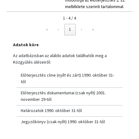
módosítja az előterjesztés 2. sz.
melléklete szerinti tartalommal.
1 - 4 / 4
«
‹
1
›
»
Adatok köre
Az adatbázisban az alábbi adatok találhatók meg a
Közgyűlés üléseiről:
Előterjesztés címe (nyílt és zárt) 1990. október 31-
től
Előterjesztés dokumentumai (csak nyílt) 2001.
november 29-től
Határozatok 1990. október 31-től
Jegyzőkönyv (csak nyílt) 1990. október 31-től