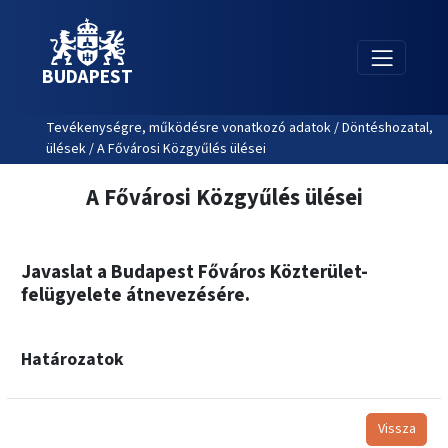
BUDAPEST
Tevékenységre, működésre vonatkozó adatok / Döntéshozatal,
ülések / A Fővárosi Közgyűlés ülései
A Fővárosi Közgyűlés ülései
Javaslat a Budapest Főváros Közterület-
felügyelete átnevezésére.
Határozatok
Vissza