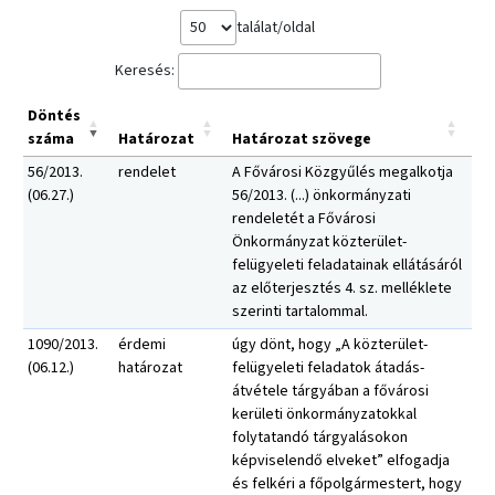
találat/oldal
Keresés:
Döntés
száma
Határozat
Határozat szövege
56/2013.
rendelet
A Fővárosi Közgyűlés megalkotja
(06.27.)
56/2013. (...) önkormányzati
rendeletét a Fővárosi
Önkormányzat közterület-
felügyeleti feladatainak ellátásáról
az előterjesztés 4. sz. melléklete
szerinti tartalommal.
1090/2013.
érdemi
úgy dönt, hogy „A közterület-
(06.12.)
határozat
felügyeleti feladatok átadás-
átvétele tárgyában a fővárosi
kerületi önkormányzatokkal
folytatandó tárgyalásokon
képviselendő elveket” elfogadja
és felkéri a főpolgármestert, hogy