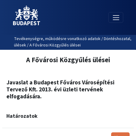
BUDAPEST
Tevékenységre, működésre vonatkozó adatok / Döntéshozatal,
ülések / A Fővárosi Közgyűlés ülései
A Fővárosi Közgyűlés ülései
Javaslat a Budapest Főváros Városépítési
Tervező Kft. 2013. évi üzleti tervének
elfogadására.
Határozatok