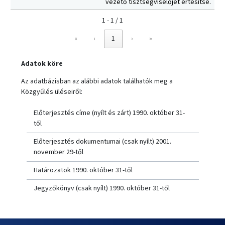
vezető tisztségviselőjét értesítse.
1 - 1 / 1
«
‹
1
›
»
Adatok köre
Az adatbázisban az alábbi adatok találhatók meg a
Közgyűlés üléseiről:
Előterjesztés címe (nyílt és zárt) 1990. október 31-
től
Előterjesztés dokumentumai (csak nyílt) 2001.
november 29-től
Határozatok 1990. október 31-től
Jegyzőkönyv (csak nyílt) 1990. október 31-től