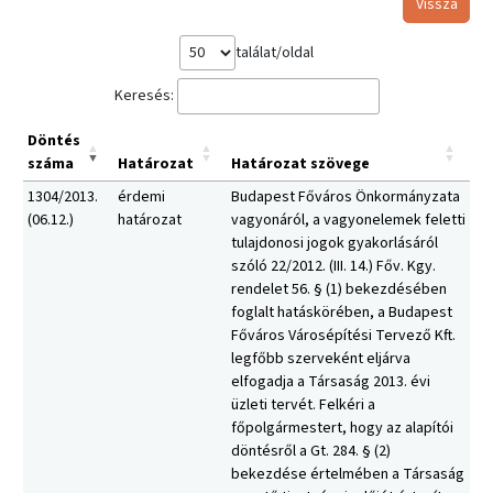
Vissza
találat/oldal
Keresés:
Döntés
száma
Határozat
Határozat szövege
1304/2013.
érdemi
Budapest Főváros Önkormányzata
(06.12.)
határozat
vagyonáról, a vagyonelemek feletti
tulajdonosi jogok gyakorlásáról
szóló 22/2012. (III. 14.) Főv. Kgy.
rendelet 56. § (1) bekezdésében
foglalt hatáskörében, a Budapest
Főváros Városépítési Tervező Kft.
legfőbb szerveként eljárva
elfogadja a Társaság 2013. évi
üzleti tervét. Felkéri a
főpolgármestert, hogy az alapítói
döntésről a Gt. 284. § (2)
bekezdése értelmében a Társaság