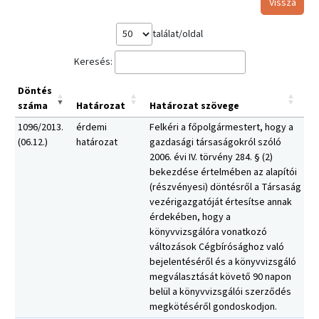
Vissza
találat/oldal
Keresés:
Döntés
száma
Határozat
Határozat szövege
1096/2013.
érdemi
Felkéri a főpolgármestert, hogy a
(06.12.)
határozat
gazdasági társaságokról szóló
2006. évi IV. törvény 284. § (2)
bekezdése értelmében az alapítói
(részvényesi) döntésről a Társaság
vezérigazgatóját értesítse annak
érdekében, hogy a
könyvvizsgálóra vonatkozó
változások Cégbírósághoz való
bejelentéséről és a könyvvizsgáló
megválasztását követő 90 napon
belül a könyvvizsgálói szerződés
megkötéséről gondoskodjon.