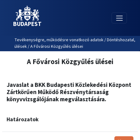
BUDAPEST
Tevékenységre, működésre vonatkozó adatok / Döntéshozatal,
ülések / A Fővárosi Közgyűlés ülései
A Fővárosi Közgyűlés ülései
Javaslat a BKK Budapesti Közlekedési Központ
Zártkörűen Működő Részvénytársaság
könyvvizsgálójának megválasztására.
Határozatok