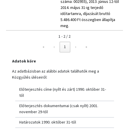
száma: 002955), 2013. június 12-től
2014. május 31-ig terjedő
időtartamra, díjazását bruttó
5.486.400 Ft összegben állapítja
meg.
1 - 2 / 2
«
‹
1
›
»
Adatok köre
Az adatbázisban az alábbi adatok találhatók meg a
Közgyűlés üléseiről:
Előterjesztés címe (nyílt és zárt) 1990. október 31-
től
Előterjesztés dokumentumai (csak nyílt) 2001.
november 29-től
Határozatok 1990. október 31-től