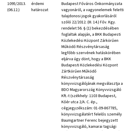
1095/2013.
érdemi
Budapest Főváros Önkormányzata
(06.12.)
határozat
vagyonáról, a vagyonelemek feletti
tulajdonosi jogok gyakorlásáról
szóló 22/2012. (III. 14.) Főv. Kgy.
rendelet 56. § (1) bekezdésében
foglaltak alapján, a BKK Budapesti
Közlekedési Központ Zárkörűen
Működő Részvénytársaság
legfőbb szervének hatáskörében
eljárva úgy dönt, hogy a BKK
Budapesti Közlekedési Központ
Zártkörűen Működő
Részvénytársaság
könyvvizsgálójának megválasztja a
BDO Magyarország Könyvvizsgáló
Kft.-t (székhely: 1103 Budapest,
Kőér utca 2/A. C. ép.,
cégjegyzékszám: 01-09-867785,
könyvvizsgálatért felelős személy
Baumgartner Ferenc bejegyzett
könyvvizsgáló, kamarai tagsági