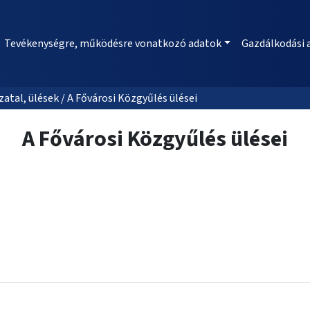
Tevékenységre, működésre vonatkozó adatok
Gazdálkodási 
al, ülések / A Fővárosi Közgyűlés ülései
A Fővárosi Közgyűlés ülései