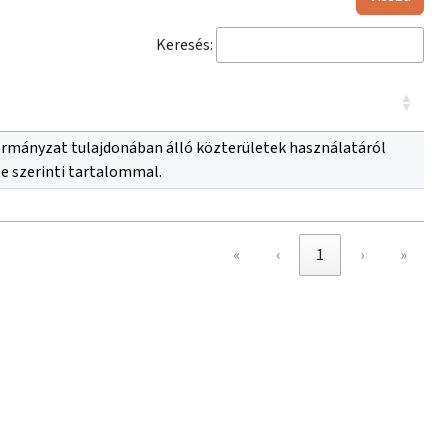
Keresés:
kormányzat tulajdonában álló közterületek használatáról
ete szerinti tartalommal.
«
‹
1
›
»