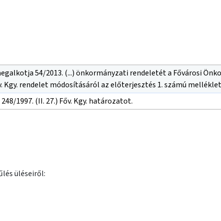
egalkotja 54/2013. (...) önkormányzati rendeletét a Fővárosi Ön
 Főv. Kgy. rendelet módosításáról az előterjesztés 1. számú mellékl
 248/1997. (II. 27.) Főv. Kgy. határozatot.
lés üléseiről: