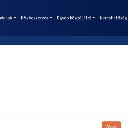
adatok
Közbeszerzés
Egyéb közzététel
Kereshetőség
Vissza