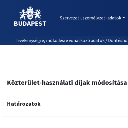
Szervezeti, személyzeti adatok
BUDAPEST
Tevékenységre, működésre vonatkozó adatok / Döntéshozat
Közterület-használati díjak módosítása
Határozatok