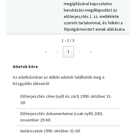
megújításával kapcsolatos
beruházási megállapodást az
előterjesztés 1. sz. melléklete
szerinti tartalommal, és felkéri a
főpolgármestert annak aláírására.
1 - 3 / 3
«
‹
1
›
»
Adatok köre
Az adatbázisban az alábbi adatok találhatók meg a
Közgyűlés üléseiről:
Előterjesztés címe (nyílt és zárt) 1990. október 31-
től
Előterjesztés dokumentumai (csak nyílt) 2001.
november 29-től
Határozatok 1990. október 31-től