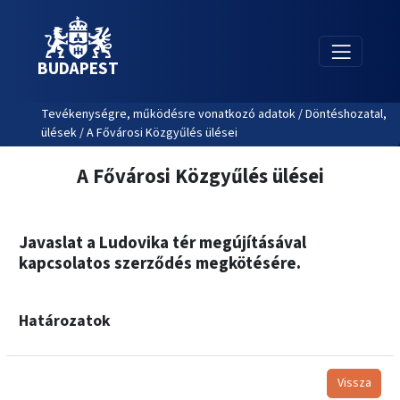
BUDAPEST
Tevékenységre, működésre vonatkozó adatok / Döntéshozatal,
ülések / A Fővárosi Közgyűlés ülései
A Fővárosi Közgyűlés ülései
Javaslat a Ludovika tér megújításával
kapcsolatos szerződés megkötésére.
Határozatok
Vissza