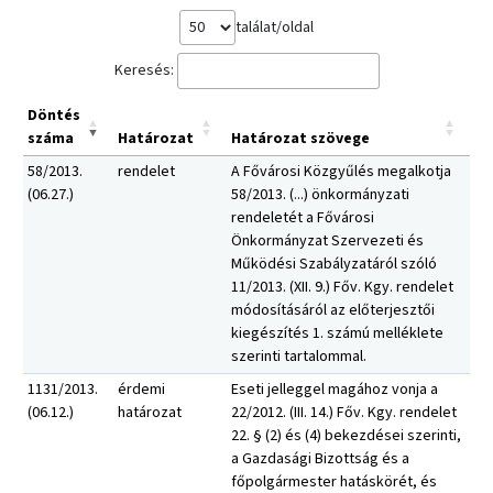
találat/oldal
Keresés:
Döntés
száma
Határozat
Határozat szövege
58/2013.
rendelet
A Fővárosi Közgyűlés megalkotja
(06.27.)
58/2013. (...) önkormányzati
rendeletét a Fővárosi
Önkormányzat Szervezeti és
Működési Szabályzatáról szóló
11/2013. (XII. 9.) Főv. Kgy. rendelet
módosításáról az előterjesztői
kiegészítés 1. számú melléklete
szerinti tartalommal.
1131/2013.
érdemi
Eseti jelleggel magához vonja a
(06.12.)
határozat
22/2012. (III. 14.) Főv. Kgy. rendelet
22. § (2) és (4) bekezdései szerinti,
a Gazdasági Bizottság és a
főpolgármester hatáskörét, és