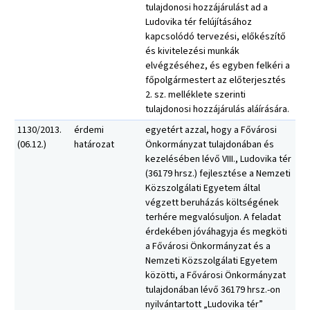
tulajdonosi hozzájárulást ad a
Ludovika tér felújításához
kapcsolódó tervezési, előkészítő
és kivitelezési munkák
elvégzéséhez, és egyben felkéri a
főpolgármestert az előterjesztés
2. sz. melléklete szerinti
tulajdonosi hozzájárulás aláírására.
1130/2013.
érdemi
egyetért azzal, hogy a Fővárosi
(06.12.)
határozat
Önkormányzat tulajdonában és
kezelésében lévő VIII., Ludovika tér
(36179 hrsz.) fejlesztése a Nemzeti
Közszolgálati Egyetem által
végzett beruházás költségének
terhére megvalósuljon. A feladat
érdekében jóváhagyja és megköti
a Fővárosi Önkormányzat és a
Nemzeti Közszolgálati Egyetem
közötti, a Fővárosi Önkormányzat
tulajdonában lévő 36179 hrsz.-on
nyilvántartott „Ludovika tér”