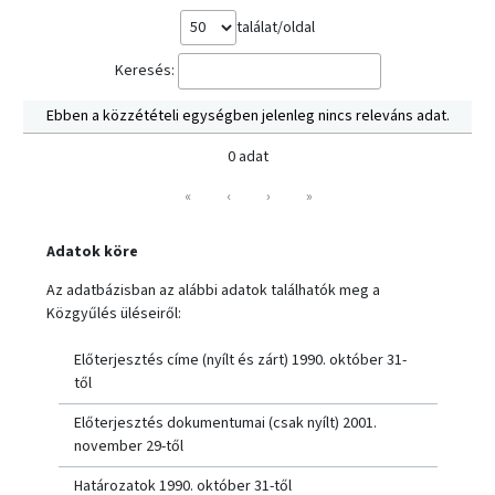
találat/oldal
Keresés:
Ebben a közzétételi egységben jelenleg nincs releváns adat.
0 adat
«
‹
›
»
Adatok köre
Az adatbázisban az alábbi adatok találhatók meg a
Közgyűlés üléseiről:
Előterjesztés címe (nyílt és zárt) 1990. október 31-
től
Előterjesztés dokumentumai (csak nyílt) 2001.
november 29-től
Határozatok 1990. október 31-től