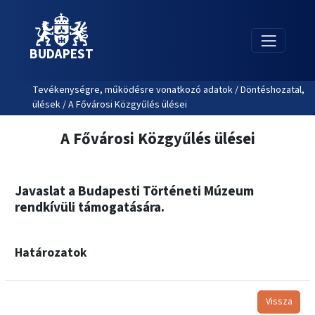
BUDAPEST
Tevékenységre, működésre vonatkozó adatok / Döntéshozatal,
ülések / A Fővárosi Közgyűlés ülései
A Fővárosi Közgyűlés ülései
Javaslat a Budapesti Történeti Múzeum
rendkívüli támogatására.
Határozatok
Vissza