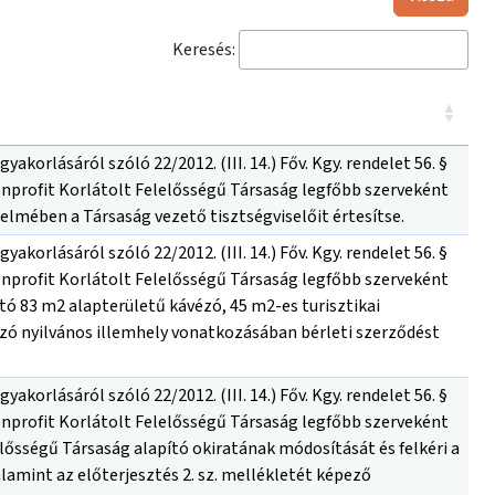
Keresés:
orlásáról szóló 22/2012. (III. 14.) Főv. Kgy. rendelet 56. §
onprofit Korlátolt Felelősségű Társaság legfőbb szerveként
rtelmében a Társaság vezető tisztségviselőit értesítse.
orlásáról szóló 22/2012. (III. 14.) Főv. Kgy. rendelet 56. §
onprofit Korlátolt Felelősségű Társaság legfőbb szerveként
tó 83 m2 alapterületű kávézó, 45 m2-es turisztikai
ozó nyilvános illemhely vonatkozásában bérleti szerződést
orlásáról szóló 22/2012. (III. 14.) Főv. Kgy. rendelet 56. §
onprofit Korlátolt Felelősségű Társaság legfőbb szerveként
elősségű Társaság alapító okiratának módosítását és felkéri a
lamint az előterjesztés 2. sz. mellékletét képező