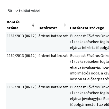
találat/oldal
Döntés
száma
Határozat
Határozat szövege
1161/2013.(06.12.)
érdemi határozat
Budapest Főváros Önkorm
(1) bekezdésében fogla
eljárva felkéri a főpol
1160/2013.(06.12.)
érdemi határozat
Budapest Főváros Önkorm
(1) bekezdésében fogla
eljárva jóváhagyja, hog
információs iroda, a k
kössön az előterjesztés
1159/2013.(06.12.)
érdemi határozat
Budapest Főváros Önkorm
(1) bekezdésében fogla
eljárva jóváhagyja a Bu
főpolgármestert az előt