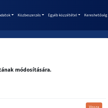
adatok
Közbeszerzés
Egyéb közzététel
Kereshetőség
ratának módosítására.
Vissza