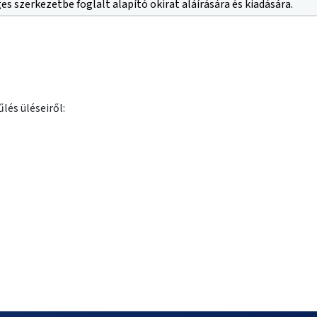
 szerkezetbe foglalt alapító okirat aláírására és kiadására.
lés üléseiről: