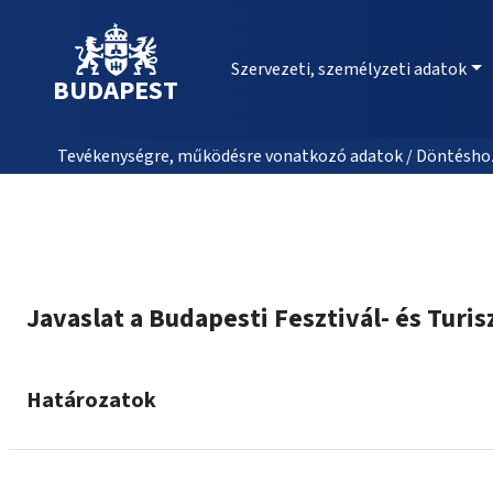
Szervezeti, személyzeti adatok
BUDAPEST
Tevékenységre, működésre vonatkozó adatok / Döntéshozat
Javaslat a Budapesti Fesztivál- és Turi
Határozatok