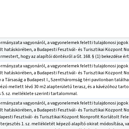
ányzata vagyonáról, a vagyonelemek feletti tulajdonosi jogok gyak
lt hatáskörében, a Budapesti Fesztivál- és Turisztikai Központ N
gármestert, hogy az alapítói döntésről a Gt. 168. § (1) bekezdése é
ányzata vagyonáról, a vagyonelemek feletti tulajdonosi jogok gyak
lt hatáskörében, a Budapesti Fesztivál- és Turisztikai Központ N
y a Társaság a Budapest I., Szentháromság téri pavilonban találha
ávézó mellett lévő 30 m2 alapterületű terasz, és a kávézóhoz tart
 5. sz. melléklete szerinti tartalommal.
ányzata vagyonáról, a vagyonelemek feletti tulajdonosi jogok gyak
lt hatáskörében, a Budapesti Fesztivál- és Turisztikai Központ N
dapesti Fesztivál- és Turisztikai Központ Nonprofit Korlátolt Fel
erjesztés 1. sz. mellékletét képező alapító okirat módosítása, va