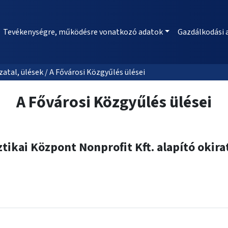
Tevékenységre, működésre vonatkozó adatok
Gazdálkodási 
al, ülések / A Fővárosi Közgyűlés ülései
A Fővárosi Közgyűlés ülései
sztikai Központ Nonprofit Kft. alapító oki