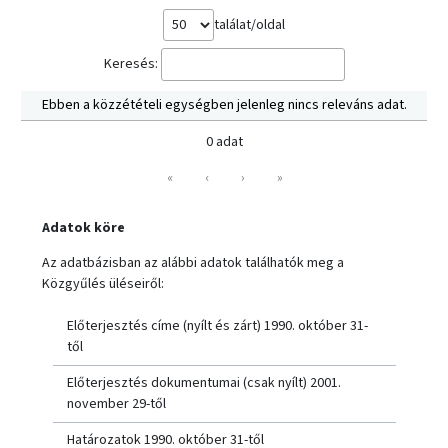
találat/oldal
Keresés:
Ebben a közzétételi egységben jelenleg nincs releváns adat.
0 adat
«
‹
›
»
Adatok köre
Az adatbázisban az alábbi adatok találhatók meg a
Közgyűlés üléseiről:
Előterjesztés címe (nyílt és zárt) 1990. október 31-
től
Előterjesztés dokumentumai (csak nyílt) 2001.
november 29-től
Határozatok 1990. október 31-től