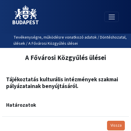
BUDAPEST
Tevékenységre, működésre vonatkozó adatok / Döntéshozatal,
ülések / A Fővárosi Közgyűlés ülései
A Fővárosi Közgyűlés ülései
Tájékoztatás kulturális intézmények szakmai
pályázatainak benyújtásáról.
Határozatok
Vissza