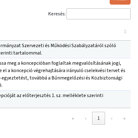
Keresés:
kormányzat Szervezeti és Működési Szabályzatáról szóló
szerinti tartalommal.
ssa meg a koncepcióban foglaltak megvalósításának jogi,
e el a koncepció végrehajtására irányuló cselekvési tervet és
ó egyeztetést, továbbá a Bűnmegelőzési és Közbiztonsági
é.
óját az előterjesztés 1. sz. melléklete szerinti
«
‹
1
›
»