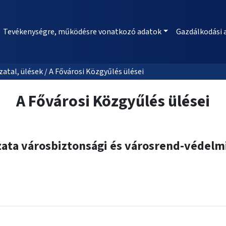
Tevékenységre, működésre vonatkozó adatok
Gazdálkodási 
al, ülések / A Fővárosi Közgyűlés ülései
A Fővárosi Közgyűlés ülései
ta városbiztonsági és városrend-védelmi