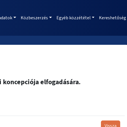
adatok
Közbeszerzés
Egyéb közzététel
Kereshetőség
 koncepciója elfogadására.
Vissza