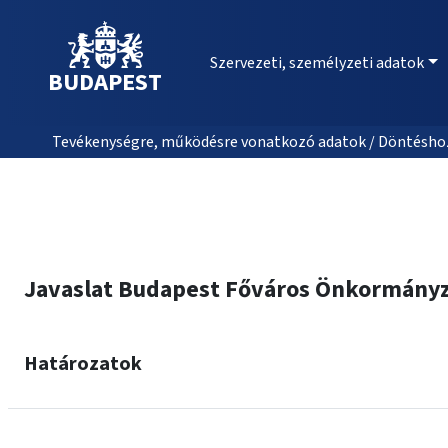
Szervezeti, személyzeti adatok
BUDAPEST
Tevékenységre, működésre vonatkozó adatok / Döntéshozat
Javaslat Budapest Főváros Önkormányza
Határozatok