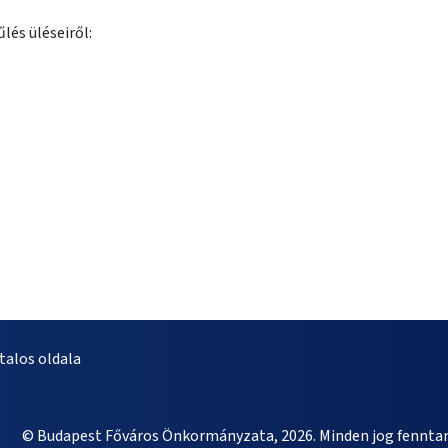
lés üléseiről:
alos oldala
© Budapest Főváros Önkormányzata, 2026. Minden jog fenntar