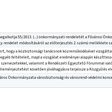
egalkotja 55/2013. (...) önkormányzati rendeletét a Fővárosi Ön
. Kgy. rendelet módosításáról az előterjesztés 2. számú melléklete 
ert, hogy a közbiztonsági tanácsnok közreműködésével vizsgálta
 egyéb feltételeit, majd a vizsgálat eredményei alapján készíttess
i szervezetekkel, valamint a Rendészeti Egyeztető Fórummal val
éleményeztetést követően jóváhagyásra terjessze a Közgyűlés el
áros Önkormányzata városbiztonsági és városrend-védelmi koncepci