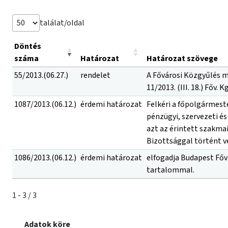
találat/oldal
Döntés
száma
Határozat
Határozat szövege
55/2013.(06.27.)
rendelet
A Fővárosi Közgyűlés m
11/2013. (III. 18.) Főv
1087/2013.(06.12.)
érdemi határozat
Felkéri a főpolgármest
pénzügyi, szervezeti és
azt az érintett szakma
Bizottsággal történt v
1086/2013.(06.12.)
érdemi határozat
elfogadja Budapest Főv
tartalommal.
1 - 3 / 3
Adatok köre