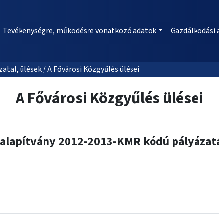
Tevékenységre, működésre vonatkozó adatok
Gazdálkodási 
al, ülések / A Fővárosi Közgyűlés ülései
A Fővárosi Közgyűlés ülései
zalapítvány 2012-2013-KMR kódú pályázatá