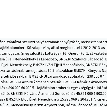
ábbi táblázat szerinti pályázatainak benyújtását, melyek fennta
ajléktalanokért Közalapítvány által meghirdetett 2012-2013-as
 támogatás (megvalósítás költsége) (Ft) Önerő (Ft) 1. Étkezteté
sa Éjjeli Menedékhely és Lábadozó, BMSZKI Szabolcs Lábadozó, 
Éjjeli Menedékhely, BMSZKI Váci Éjjeli Menedékhely, BMSZKI Bánya
va tartásának támogatása a téli időszakban BMSZKI Könyves Napp
a téli időszakban BMSZKI-Utcai gondozó szolgálat I. 238.000 0 4.
ása BMSZKI Alföldi Átmeneti Szállás, BMSZKI Kálvária Átmeneti
lás 4.890.000 60.000 5. Hajléktalan emberek egészségügyi ellátá
 Szálló, BMSZKI Kálvária Átmeneti Gondozóház 45.361.000 1.903.
sa BMSZKI- Előd Éjjeli Menedékhely 15.778.969 3.204.701 7. Kis 
 Éjjeli Menedékhely, Krízis Anyaotthon, Dózsa Lábadozó, Külső Me