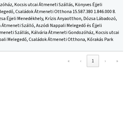
zóház, Kocsis utcai Átmeneti Szállás, Könyves Éjjeli
egedő, Családok Átmeneti Otthona 15.587.380 1.846.000 8.
a Éjjeli Menedékhely, Krízis Anyaotthon, Dózsa Lábadozó,
 Átmeneti Szálló, Aszódi Nappali Melegedő és Éjjeli
Átmeneti Szállás, Kálvária Átmeneti Gondozóház, Kocsis utcai
pali Melegedő, Családok Átmeneti Otthona, Kőrakás Park
«
‹
1
›
»