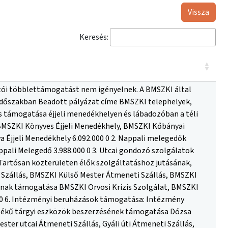
Vissza
Keresés:
rtói többlettámogatást nem igényelnek. A BMSZKI által
 időszakban Beadott pályázat címe BMSZKI telephelyek,
s támogatása éjjeli menedékhelyen és lábadozóban a téli
BMSZKI Könyves Éjjeli Menedékhely, BMSZKI Kőbányai
 Éjjeli Menedékhely 6.092.000 0 2. Nappali melegedők
ali Melegedő 3.988.000 0 3. Utcai gondozó szolgálatok
 Tartósan közterületen élők szolgáltatáshoz jutásának,
 Szállás, BMSZKI Külső Mester Átmeneti Szállás, BMSZKI
sának támogatása BMSZKI Orvosi Krízis Szolgálat, BMSZKI
000 6. Intézményi beruházások támogatása: Intézmény
értékű tárgyi eszközök beszerzésének támogatása Dózsa
ster utcai Átmeneti Szállás, Gyáli úti Átmeneti Szállás,