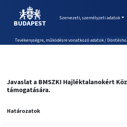
Szervezeti, személyzeti adatok
BUDAPEST
Tevékenységre, működésre vonatkozó adatok / Döntéshozat
Javaslat a BMSZKI Hajléktalanokért Kö
támogatására.
Határozatok