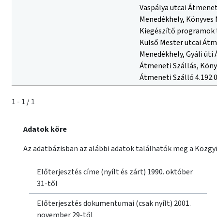
Vaspálya utcai Átmeneti
Menedékhely, Könyves N
Kiegészítő programok 
Külső Mester utcai Átm
Menedékhely, Gyáli úti 
Átmeneti Szállás, Köny
Átmeneti Szálló 4.192.
1 - 1 / 1
Adatok köre
Az adatbázisban az alábbi adatok találhatók meg a Közgyű
Előterjesztés címe (nyílt és zárt) 1990. október
31-től
Előterjesztés dokumentumai (csak nyílt) 2001.
november 29-től