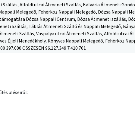
 Szállás, Alföldi utcai Átmeneti Szállás, Kálvária Átmeneti Gondo
appali Melegedő, Fehérköz Nappali Melegedő, Dózsa Nappali Mel
támogatása Dózsa Nappali Centrum, Dózsa Átmeneti szállás, Dózs
eneti Szállás, Táblás Átmeneti Szálló és Nappali Melegedő, Bánya
Átmeneti Szállás, Vaspálya utcai Átmeneti Szállás, Alföldi utcai 
ves Éjjeli Menedékhely, Könyves Nappali Melegedő, Fehérköz Nap
000 397.000 ÖSSZESEN 96.127.349 7.410.701
lés üléseiről: