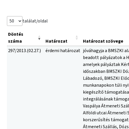
találat/oldal
Döntés
száma
Határozat
Határozat szövege
297/2013.(02.27.)
érdemi határozat
jóváhagyja a BMSZKI al
beadott pályázatok a H
amelyek pályáztak Kért
időszakban BMSZKI Dóz
Lábadozó, BMSZKI Előd 
munkanapokon túli nyit
kiegészítő támogatása 
integrálásának támogat
Vaspálya Átmeneti Szál
Alföldi utcai Átmeneti
korszerűsítés támogatá
Átmeneti Szállás, Dózsa