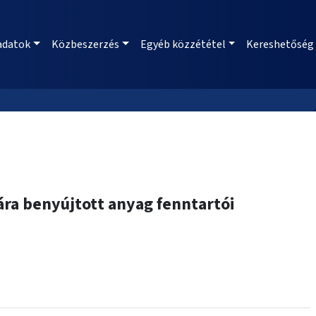
adatok
Közbeszerzés
Egyéb közzététel
Kereshetőség
ra benyújtott anyag fenntartói